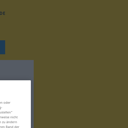
DE
en oder
g-
ustellen“
rweise nicht
en zu ändern
eren Rand der