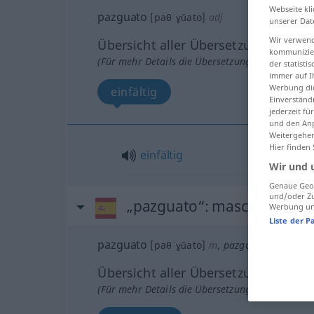
Webseite kli
pazguato
[paθˈɣŭato]
adj
unserer Dat
Wir verwend
Übersicht aller Übersetzungen
kommunizier
(Für mehr Details die Übersetzung anklicken/an
der statist
immer auf I
Werbung die
einfältig
Einverständ
jederzeit f
und den Anp
Weitergehen
Hier finden
einfältig
Wir und 
Genaue Geol
und/oder Zu
„pazguato“
: masculino
Werbung und
Liste der P
pazguato
[paθˈɣŭato]
m
,
pazguata
f
Übersicht aller Übersetzungen
(Für mehr Details die Übersetzung anklicken/an