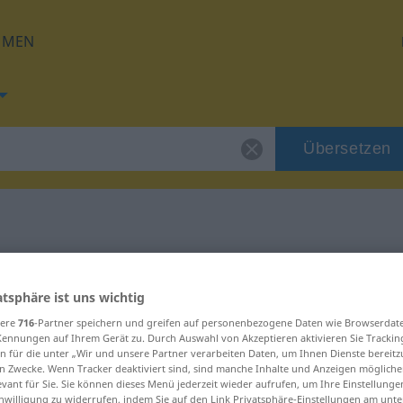
HMEN
Übersetzen
 für "pazguato"
atsphäre ist uns wichtig
ng
sere
716
-Partner speichern und greifen auf personenbezogene Daten wie Browserdat
Kennungen auf Ihrem Gerät zu. Durch Auswahl von Akzeptieren aktivieren Sie Trackin
n für die unter „Wir und unsere Partner verarbeiten Daten, um Ihnen Dienste bereitz
n Zwecke. Wenn Tracker deaktiviert sind, sind manche Inhalte und Anzeigen mögliche
evant für Sie. Sie können dieses Menü jederzeit wieder aufrufen, um Ihre Einstellung
inwilligung zu widerrufen, indem Sie auf den Link Privatsphäre-Einstellungen am unt