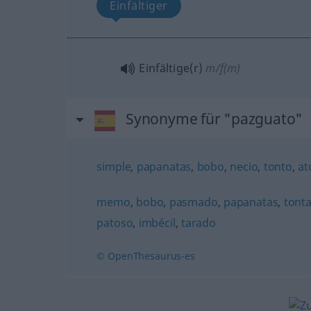
Einfältiger
Einfältige(r)
m/f(m)
Synonyme für "pazguato"
simple
,
papanatas
,
bobo
,
necio
,
tonto
,
at
memo
,
bobo
,
pasmado
,
papanatas
,
tonta
patoso
,
imbécil
,
tarado
© OpenThesaurus-es