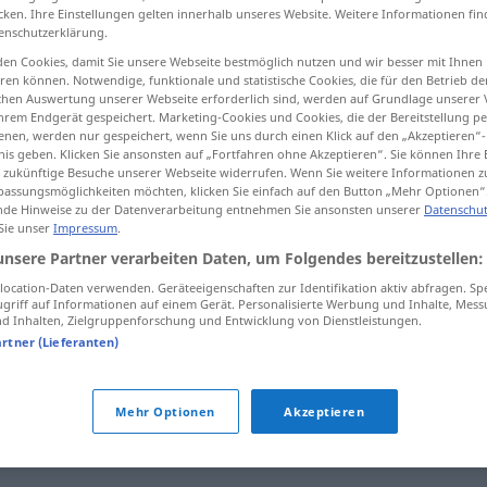
cken. Ihre Einstellungen gelten innerhalb unseres Website. Weitere Informationen fin
enschutzerklärung.
en Cookies, damit Sie unsere Webseite bestmöglich nutzen und wir besser mit Ihnen
en können. Notwendige, funktionale und statistische Cookies, die für den Betrieb d
tippen)
ischen Auswertung unserer Webseite erforderlich sind, werden auf Grundlage unserer
hrem Endgerät gespeichert. Marketing-Cookies und Cookies, die der Bereitstellung per
nen, werden nur gespeichert, wenn Sie uns durch einen Klick auf den „Akzeptieren“-
nis geben. Klicken Sie ansonsten auf „Fortfahren ohne Akzeptieren“. Sie können Ihre 
ür zukünftige Besuche unserer Webseite widerrufen. Wenn Sie weitere Informationen 
assungsmöglichkeiten möchten, klicken Sie einfach auf den Button „Mehr Optionen“
de Hinweise zu der Datenverarbeitung entnehmen Sie ansonsten unserer
Datenschut
 Sie unser
Impressum
.
pazguato
unsere Partner verarbeiten Daten, um Folgendes bereitzustellen:
ocation-Daten verwenden. Geräteeigenschaften zur Identifikation aktiv abfragen. Sp
griff auf Informationen auf einem Gerät. Personalisierte Werbung und Inhalte, Mes
 Inhalten, Zielgruppenforschung und Entwicklung von Dienstleistungen.
artner (Lieferanten)
Mehr Optionen
Akzeptieren
tippen)