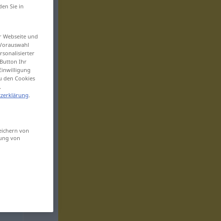
den Sie in
er Webseite und
 Vorauswahl
sonalisierter
Button Ihr
Einwilligung
zu den Cookies
.
zerklärung
.
eichern von
sung von