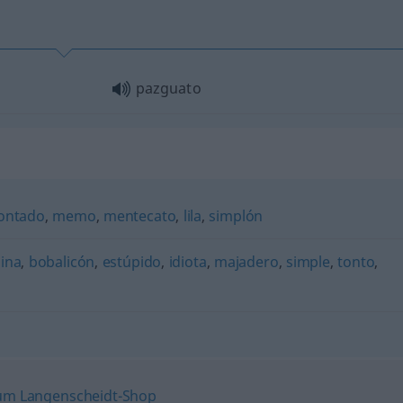
pazguato
ontado
,
memo
,
mentecato
,
lila
,
simplón
ina
,
bobalicón
,
estúpido
,
idiota
,
majadero
,
simple
,
tonto
,