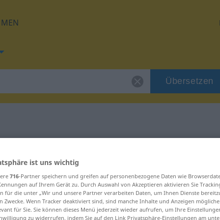
HMEN
Übersetzen
g für "mentecato"
atsphäre ist uns wichtig
zung
sere
716
-Partner speichern und greifen auf personenbezogene Daten wie Browserdat
Kennungen auf Ihrem Gerät zu. Durch Auswahl von Akzeptieren aktivieren Sie Trackin
n für die unter „Wir und unsere Partner verarbeiten Daten, um Ihnen Dienste bereitz
n Zwecke. Wenn Tracker deaktiviert sind, sind manche Inhalte und Anzeigen mögliche
evant für Sie. Sie können dieses Menü jederzeit wieder aufrufen, um Ihre Einstellung
inwilligung zu widerrufen, indem Sie auf den Link Privatsphäre-Einstellungen am unt