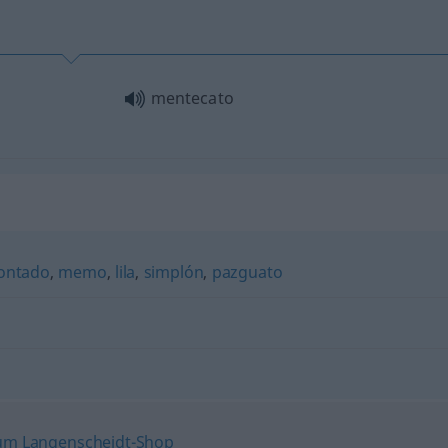
mentecato
"
ontado
,
memo
,
lila
,
simplón
,
pazguato