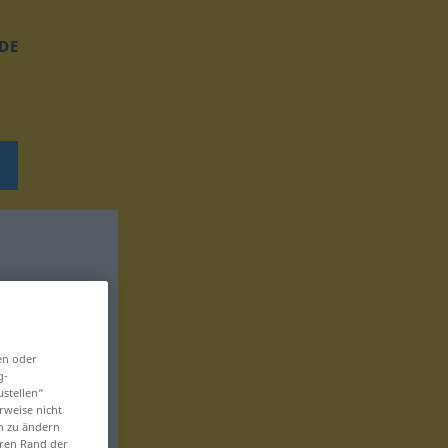
DE
en oder
g-
ustellen“
rweise nicht
en zu ändern
eren Rand der