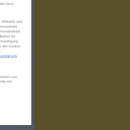
den Sie in
er Webseite und
 Vorauswahl
sonalisierter
Button Ihr
Einwilligung
zu den Cookies
.
zerklärung
.
eichern von
sung von