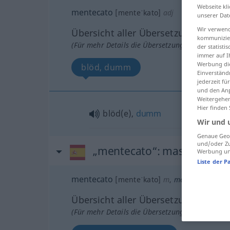
Webseite kli
mentecato
[menteˈkato]
adj
unserer Dat
Wir verwend
Übersicht aller Übersetzungen
kommunizier
(Für mehr Details die Übersetzung anklicken/an
der statist
immer auf I
Werbung die
blöd, dumm
Einverständ
jederzeit f
und den Anp
Weitergehen
Hier finden
blöd(e),
dumm
Wir und 
Genaue Geol
und/oder Zu
„mentecato“
: masculino
Werbung und
Liste der P
mentecato
[menteˈkato]
m
,
mentecata
f
Übersicht aller Übersetzungen
(Für mehr Details die Übersetzung anklicken/an