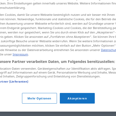
cken. Ihre Einstellungen gelten innerhalb unseres Website. Weitere Informationen fin
enschutzerklärung.
en Cookies, damit Sie unsere Webseite bestmöglich nutzen und wir besser mit Ihnen
en können. Notwendige, funktionale und statistische Cookies, die für den Betrieb d
tippen)
ischen Auswertung unserer Webseite erforderlich sind, werden auf Grundlage unserer
hrem Endgerät gespeichert. Marketing-Cookies und Cookies, die der Bereitstellung per
nen, werden nur gespeichert, wenn Sie uns durch einen Klick auf den „Akzeptieren“-
nis geben. Klicken Sie ansonsten auf „Fortfahren ohne Akzeptieren“. Sie können Ihre 
ür zukünftige Besuche unserer Webseite widerrufen. Wenn Sie weitere Informationen 
assungsmöglichkeiten möchten, klicken Sie einfach auf den Button „Mehr Optionen“
de Hinweise zu der Datenverarbeitung entnehmen Sie ansonsten unserer
Datenschut
 Sie unser
Impressum
.
mentecato
unsere Partner verarbeiten Daten, um Folgendes bereitzustellen:
ocation-Daten verwenden. Geräteeigenschaften zur Identifikation aktiv abfragen. Sp
griff auf Informationen auf einem Gerät. Personalisierte Werbung und Inhalte, Mes
 Inhalten, Zielgruppenforschung und Entwicklung von Dienstleistungen.
artner (Lieferanten)
Mehr Optionen
Akzeptieren
tippen)