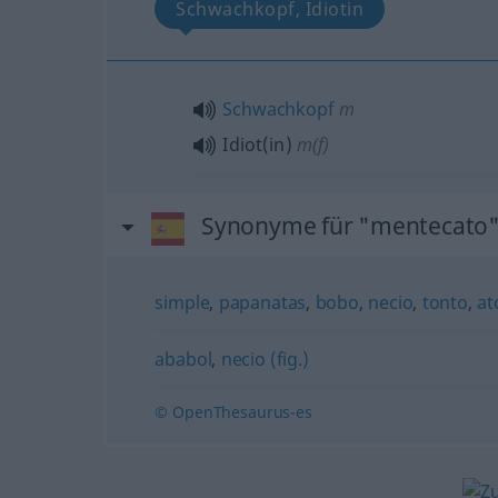
Schwachkopf, Idiotin
Schwachkopf
m
Idiot(in)
m(f)
Synonyme für "mentecato
simple
,
papanatas
,
bobo
,
necio
,
tonto
,
at
ababol
,
necio (fig.)
© OpenThesaurus-es