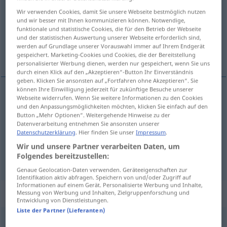
Wir verwenden Cookies, damit Sie unsere Webseite bestmöglich nutzen
Übersicht aller Übersetzungen
und wir besser mit Ihnen kommunizieren können. Notwendige,
funktionale und statistische Cookies, die für den Betrieb der Webseite
(Für mehr Details die Übersetzung anklicken/antippen)
und der statistischen Auswertung unserer Webseite erforderlich sind,
werden auf Grundlage unserer Vorauswahl immer auf Ihrem Endgerät
teilweise, Teil…
parteiisch
gespeichert. Marketing-Cookies und Cookies, die der Bereitstellung
personalisierter Werbung dienen, werden nur gespeichert, wenn Sie uns
durch einen Klick auf den „Akzeptieren“-Button Ihr Einverständnis
geben. Klicken Sie ansonsten auf „Fortfahren ohne Akzeptieren“. Sie
können Ihre Einwilligung jederzeit für zukünftige Besuche unserer
Webseite widerrufen. Wenn Sie weitere Informationen zu den Cookies
teilweise
,
Teil…
parcial
und den Anpassungsmöglichkeiten möchten, klicken Sie einfach auf den
Button „Mehr Optionen“. Weitergehende Hinweise zu der
Datenverarbeitung entnehmen Sie ansonsten unserer
Datenschutzerklärung
. Hier finden Sie unser
Impressum
.
Wir und unsere Partner verarbeiten Daten, um
parteiisch
parcial
(≈ no objetivo)
Folgendes bereitzustellen:
Genaue Geolocation-Daten verwenden. Geräteeigenschaften zur
Identifikation aktiv abfragen. Speichern von und/oder Zugriff auf
Informationen auf einem Gerät. Personalisierte Werbung und Inhalte,
Beispielsätze für "parcial"
Messung von Werbung und Inhalten, Zielgruppenforschung und
Entwicklung von Dienstleistungen.
Liste der Partner (Lieferanten)
trabajo
a
tiempo
parcial,
completo