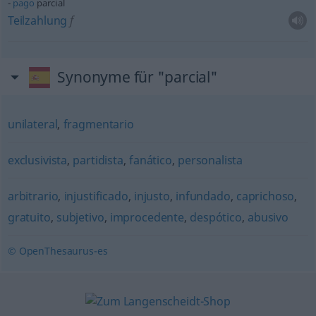
pago
parcial
Teilzahlung
f
Synonyme für "parcial"
unilateral
,
fragmentario
exclusivista
,
partidista
,
fanático
,
personalista
arbitrario
,
injustificado
,
injusto
,
infundado
,
caprichoso
,
gratuito
,
subjetivo
,
improcedente
,
despótico
,
abusivo
© OpenThesaurus-es