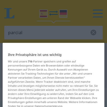
Spanisch-Deutsch Wörterbuch
parcial
Ihre Privatsphäre ist uns wichtig
Spanisch-Deutsch Übersetzung für
Wir und unsere
716
-Partner speichern und greifen auf
"parcial"
personenbezogene Daten wie Browserdaten oder eindeutige
Kennungen auf Ihrem Gerät zu. Durch Auswahl von Akzeptieren
aktivieren Sie Tracking-Technologien für die unter „Wir und unsere
Partner verarbeiten Daten, um Ihnen Dienste bereitzustellen“
"parcial" Deutsch Übersetzung
aufgeführten Zwecke. Wenn Tracker deaktiviert sind, sind manche
Inhalte und Anzeigen möglicherweise nicht mehr so relevant für Sie. Sie
können dieses Menü jederzeit wieder aufrufen, um Ihre Einstellungen zu
„parcial“
: adjetivo
ändern oder Ihre Einwilligung zu widerrufen, indem Sie auf den Link
Privatsphäre-Einstellungen am unteren Rand der Webseite klicken. Ihre
Einstellungen gelten innerhalb unseres Website. Weitere Informationen
parcial
finden Sie in unserer Datenschutzerklärung.
[parˈθĭal]
adj