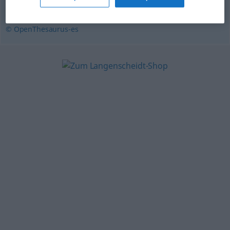
gratificación
,
legado
,
ofrenda
,
presente
© OpenThesaurus-es