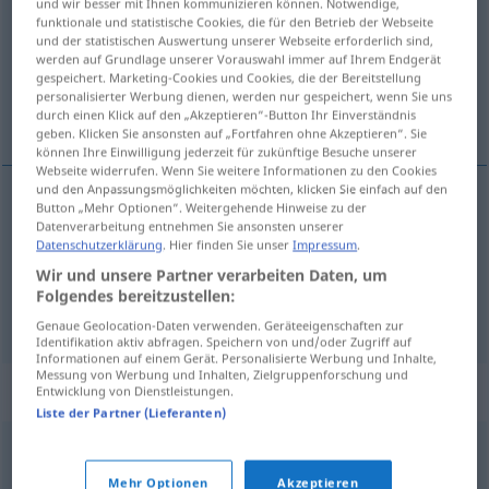
und wir besser mit Ihnen kommunizieren können. Notwendige,
funktionale und statistische Cookies, die für den Betrieb der Webseite
Übersicht aller Übersetzungen
und der statistischen Auswertung unserer Webseite erforderlich sind,
werden auf Grundlage unserer Vorauswahl immer auf Ihrem Endgerät
(Für mehr Details die Übersetzung anklicken/antippen)
gespeichert. Marketing-Cookies und Cookies, die der Bereitstellung
personalisierter Werbung dienen, werden nur gespeichert, wenn Sie uns
Aufmerksamkeit, Geschenk
durch einen Klick auf den „Akzeptieren“-Button Ihr Einverständnis
geben. Klicken Sie ansonsten auf „Fortfahren ohne Akzeptieren“. Sie
können Ihre Einwilligung jederzeit für zukünftige Besuche unserer
Webseite widerrufen. Wenn Sie weitere Informationen zu den Cookies
und den Anpassungsmöglichkeiten möchten, klicken Sie einfach auf den
Button „Mehr Optionen“. Weitergehende Hinweise zu der
Aufmerksamkeit
f
obsequio
Datenverarbeitung entnehmen Sie ansonsten unserer
Datenschutzerklärung
. Hier finden Sie unser
Impressum
.
Wir und unsere Partner verarbeiten Daten, um
Geschenk
n
obsequio
Folgendes bereitzustellen:
Genaue Geolocation-Daten verwenden. Geräteeigenschaften zur
Identifikation aktiv abfragen. Speichern von und/oder Zugriff auf
Informationen auf einem Gerät. Personalisierte Werbung und Inhalte,
Messung von Werbung und Inhalten, Zielgruppenforschung und
Synonyme für "obsequio"
Entwicklung von Dienstleistungen.
Liste der Partner (Lieferanten)
regalo
,
agasajo
,
dádiva
,
donación
,
donativo
,
Mehr Optionen
Akzeptieren