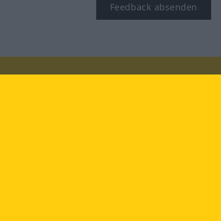
Feedback absenden
Besuchen Sie uns auf:
facebook
YouTube
Instagram
Langenscheidt
NUTZUNGSBEDINGUNGEN
DATENSCHUTZBESTIMMUNGEN