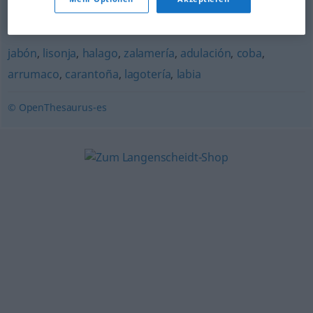
gratificación
,
legado
,
ofrenda
,
presente
jabón
,
lisonja
,
halago
,
zalamería
,
adulación
,
coba
,
arrumaco
,
carantoña
,
lagotería
,
labia
© OpenThesaurus-es