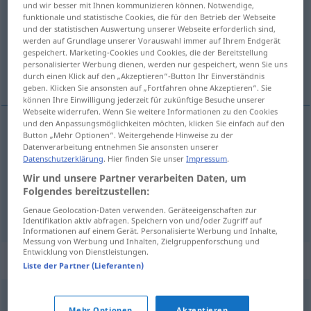
und wir besser mit Ihnen kommunizieren können. Notwendige,
funktionale und statistische Cookies, die für den Betrieb der Webseite
Übersicht aller Übersetzungen
und der statistischen Auswertung unserer Webseite erforderlich sind,
werden auf Grundlage unserer Vorauswahl immer auf Ihrem Endgerät
(Für mehr Details die Übersetzung anklicken/antippen)
gespeichert. Marketing-Cookies und Cookies, die der Bereitstellung
personalisierter Werbung dienen, werden nur gespeichert, wenn Sie uns
Geschenk, festlicher Empfang, Ehrung
durch einen Klick auf den „Akzeptieren“-Button Ihr Einverständnis
geben. Klicken Sie ansonsten auf „Fortfahren ohne Akzeptieren“. Sie
können Ihre Einwilligung jederzeit für zukünftige Besuche unserer
Webseite widerrufen. Wenn Sie weitere Informationen zu den Cookies
und den Anpassungsmöglichkeiten möchten, klicken Sie einfach auf den
Button „Mehr Optionen“. Weitergehende Hinweise zu der
Geschenk
n
agasajo
(≈ regalo)
Datenverarbeitung entnehmen Sie ansonsten unserer
Datenschutzerklärung
. Hier finden Sie unser
Impressum
.
(festlicher)
Empfang
m
agasajo
(≈ acogida)
Wir und unsere Partner verarbeiten Daten, um
Folgendes bereitzustellen:
Ehrung
f
agasajo
(≈ homenaje)
Genaue Geolocation-Daten verwenden. Geräteeigenschaften zur
Identifikation aktiv abfragen. Speichern von und/oder Zugriff auf
Informationen auf einem Gerät. Personalisierte Werbung und Inhalte,
Messung von Werbung und Inhalten, Zielgruppenforschung und
Entwicklung von Dienstleistungen.
Synonyme für "agasajo"
Liste der Partner (Lieferanten)
obsequio
,
regalo
,
dádiva
,
donación
,
donativo
,
Mehr Optionen
Akzeptieren