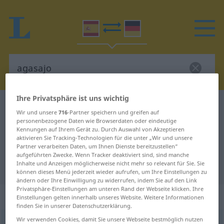
Ihre Privatsphäre ist uns wichtig
Spanisch-Deutsch Wörterbuch
agasajo
Wir und unsere
716
-Partner speichern und greifen auf
Spanisch-Deutsch Übersetzung für
personenbezogene Daten wie Browserdaten oder eindeutige
Kennungen auf Ihrem Gerät zu. Durch Auswahl von Akzeptieren
"agasajo"
aktivieren Sie Tracking-Technologien für die unter „Wir und unsere
Partner verarbeiten Daten, um Ihnen Dienste bereitzustellen“
aufgeführten Zwecke. Wenn Tracker deaktiviert sind, sind manche
Inhalte und Anzeigen möglicherweise nicht mehr so relevant für Sie. Sie
"agasajo" Deutsch Übersetzung
können dieses Menü jederzeit wieder aufrufen, um Ihre Einstellungen zu
ändern oder Ihre Einwilligung zu widerrufen, indem Sie auf den Link
Privatsphäre-Einstellungen am unteren Rand der Webseite klicken. Ihre
„agasajo“
: masculino
Einstellungen gelten innerhalb unseres Website. Weitere Informationen
finden Sie in unserer Datenschutzerklärung.
Wir verwenden Cookies, damit Sie unsere Webseite bestmöglich nutzen
agasajo
[aɣasaˈsaxo]
m