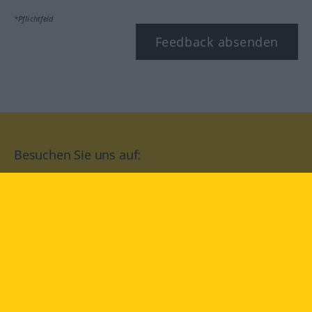
*Pflichtfeld
Feedback absenden
Besuchen Sie uns auf:
facebook
YouTube
Instagram
Langenscheidt