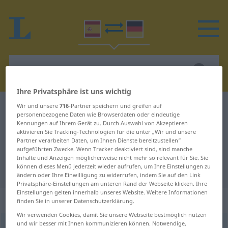
Ihre Privatsphäre ist uns wichtig
Wir und unsere
716
-Partner speichern und greifen auf
Spanisch-Deutsch Wörterbuch
moquear
personenbezogene Daten wie Browserdaten oder eindeutige
Spanisch-Deutsch Übersetzung für
Kennungen auf Ihrem Gerät zu. Durch Auswahl von Akzeptieren
aktivieren Sie Tracking-Technologien für die unter „Wir und unsere
"moquear"
Partner verarbeiten Daten, um Ihnen Dienste bereitzustellen“
aufgeführten Zwecke. Wenn Tracker deaktiviert sind, sind manche
Inhalte und Anzeigen möglicherweise nicht mehr so relevant für Sie. Sie
können dieses Menü jederzeit wieder aufrufen, um Ihre Einstellungen zu
"moquear" Deutsch Übersetzung
ändern oder Ihre Einwilligung zu widerrufen, indem Sie auf den Link
Privatsphäre-Einstellungen am unteren Rand der Webseite klicken. Ihre
Einstellungen gelten innerhalb unseres Website. Weitere Informationen
„moquear“
: verbo intransitivo
finden Sie in unserer Datenschutzerklärung.
Wir verwenden Cookies, damit Sie unsere Webseite bestmöglich nutzen
und wir besser mit Ihnen kommunizieren können. Notwendige,
moquear
[mokeˈar]
v/i