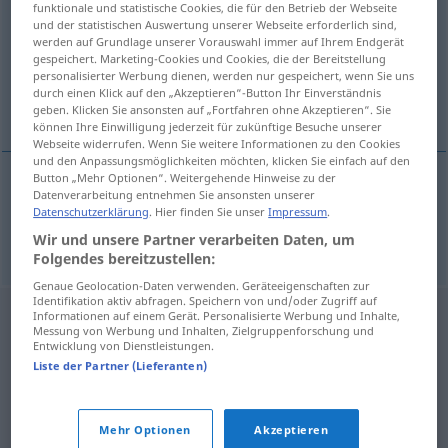
funktionale und statistische Cookies, die für den Betrieb der Webseite
und der statistischen Auswertung unserer Webseite erforderlich sind,
Übersicht aller Übersetzungen
werden auf Grundlage unserer Vorauswahl immer auf Ihrem Endgerät
gespeichert. Marketing-Cookies und Cookies, die der Bereitstellung
(Für mehr Details die Übersetzung anklicken/antippen)
personalisierter Werbung dienen, werden nur gespeichert, wenn Sie uns
durch einen Klick auf den „Akzeptieren“-Button Ihr Einverständnis
laufen
geben. Klicken Sie ansonsten auf „Fortfahren ohne Akzeptieren“. Sie
können Ihre Einwilligung jederzeit für zukünftige Besuche unserer
Webseite widerrufen. Wenn Sie weitere Informationen zu den Cookies
und den Anpassungsmöglichkeiten möchten, klicken Sie einfach auf den
Button „Mehr Optionen“. Weitergehende Hinweise zu der
Datenverarbeitung entnehmen Sie ansonsten unserer
laufen
moquear
nariz
Datenschutzerklärung
. Hier finden Sie unser
Impressum
.
Wir und unsere Partner verarbeiten Daten, um
Folgendes bereitzustellen:
Genaue Geolocation-Daten verwenden. Geräteeigenschaften zur
Identifikation aktiv abfragen. Speichern von und/oder Zugriff auf
Informationen auf einem Gerät. Personalisierte Werbung und Inhalte,
Messung von Werbung und Inhalten, Zielgruppenforschung und
Entwicklung von Dienstleistungen.
Liste der Partner (Lieferanten)
Mehr Optionen
Akzeptieren