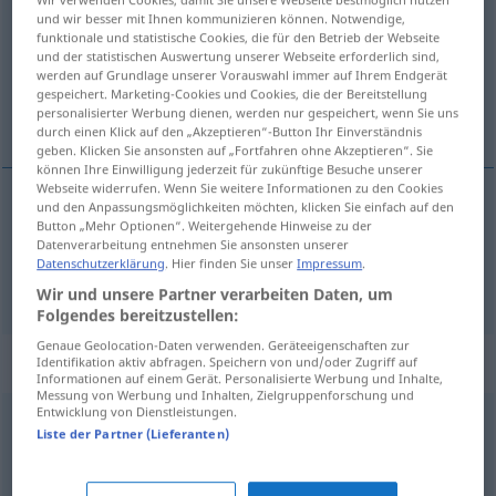
und wir besser mit Ihnen kommunizieren können. Notwendige,
funktionale und statistische Cookies, die für den Betrieb der Webseite
Übersicht aller Übersetzungen
und der statistischen Auswertung unserer Webseite erforderlich sind,
(Für mehr Details die Übersetzung anklicken/antippen)
werden auf Grundlage unserer Vorauswahl immer auf Ihrem Endgerät
gespeichert. Marketing-Cookies und Cookies, die der Bereitstellung
personalisierter Werbung dienen, werden nur gespeichert, wenn Sie uns
Seitenhalbierende, Mittelstreifen
durch einen Klick auf den „Akzeptieren“-Button Ihr Einverständnis
geben. Klicken Sie ansonsten auf „Fortfahren ohne Akzeptieren“. Sie
können Ihre Einwilligung jederzeit für zukünftige Besuche unserer
Webseite widerrufen. Wenn Sie weitere Informationen zu den Cookies
und den Anpassungsmöglichkeiten möchten, klicken Sie einfach auf den
Button „Mehr Optionen“. Weitergehende Hinweise zu der
Seitenhalbierende
f
mediana
MAT
Datenverarbeitung entnehmen Sie ansonsten unserer
Datenschutzerklärung
. Hier finden Sie unser
Impressum
.
Mittelstreifen
m
mediana
autopista
Wir und unsere Partner verarbeiten Daten, um
Folgendes bereitzustellen:
Genaue Geolocation-Daten verwenden. Geräteeigenschaften zur
Beispielsätze für "mediana"
Identifikation aktiv abfragen. Speichern von und/oder Zugriff auf
Informationen auf einem Gerät. Personalisierte Werbung und Inhalte,
Messung von Werbung und Inhalten, Zielgruppenforschung und
Entwicklung von Dienstleistungen.
Liste der Partner (Lieferanten)
de
categoría
mediana
von mittlerer
Güte