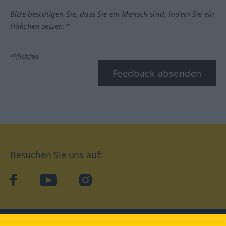
Bitte bestätigen Sie, dass Sie ein Mensch sind, indem Sie ein
Häkchen setzen.*
*Pflichtfeld
Feedback absenden
Besuchen Sie uns auf:
facebook
YouTube
Instagram