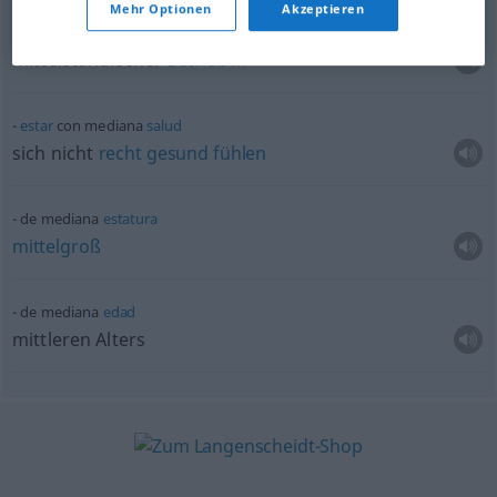
Mehr Optionen
Akzeptieren
mediana
empresa
mittelständischer
Betrieb
m
estar
con mediana
salud
sich nicht
recht
gesund
fühlen
de mediana
estatura
mittelgroß
de mediana
edad
mittleren Alters