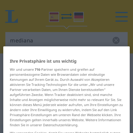
Ihre Privatsphäre ist uns wichtig
Spanisch-Deutsch Wörterbuch
mediana
Wir und unsere
716
-Partner speichern und greifen auf
Spanisch-Deutsch Übersetzung für
personenbezogene Daten wie Browserdaten oder eindeutige
Kennungen auf Ihrem Gerät zu. Durch Auswahl von Akzeptieren
"mediana"
aktivieren Sie Tracking-Technologien für die unter „Wir und unsere
Partner verarbeiten Daten, um Ihnen Dienste bereitzustellen“
aufgeführten Zwecke. Wenn Tracker deaktiviert sind, sind manche
"mediana" Deutsch Übersetzung
Inhalte und Anzeigen möglicherweise nicht mehr so relevant für Sie. Sie
können dieses Menü jederzeit wieder aufrufen, um Ihre Einstellungen zu
ändern oder Ihre Einwilligung zu widerrufen, indem Sie auf den Link
Privatsphäre-Einstellungen am unteren Rand der Webseite klicken. Ihre
„mediana“
: femenino
Einstellungen gelten innerhalb unseres Website. Weitere Informationen
finden Sie in unserer Datenschutzerklärung.
mediana
[meˈðĭana]
f
Wir verwenden Cookies, damit Sie unsere Webseite bestmöglich nutzen