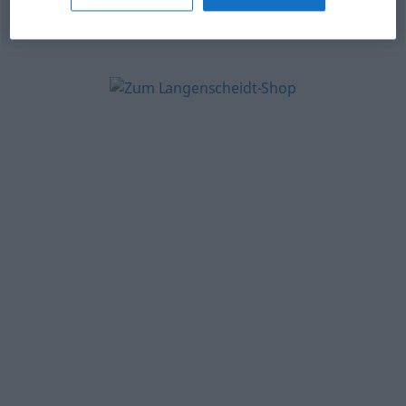
© OpenThesaurus-es