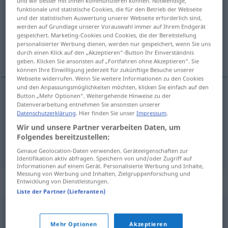
und wir besser mit Ihnen kommunizieren können. Notwendige,
funktionale und statistische Cookies, die für den Betrieb der Webseite
Übersicht aller Übersetzungen
und der statistischen Auswertung unserer Webseite erforderlich sind,
werden auf Grundlage unserer Vorauswahl immer auf Ihrem Endgerät
(Für mehr Details die Übersetzung anklicken/antippen)
gespeichert. Marketing-Cookies und Cookies, die der Bereitstellung
personalisierter Werbung dienen, werden nur gespeichert, wenn Sie uns
Schmuggel, Schmuggelware
durch einen Klick auf den „Akzeptieren“-Button Ihr Einverständnis
geben. Klicken Sie ansonsten auf „Fortfahren ohne Akzeptieren“. Sie
können Ihre Einwilligung jederzeit für zukünftige Besuche unserer
Webseite widerrufen. Wenn Sie weitere Informationen zu den Cookies
und den Anpassungsmöglichkeiten möchten, klicken Sie einfach auf den
Button „Mehr Optionen“. Weitergehende Hinweise zu der
Schmuggel
m
matute
Datenverarbeitung entnehmen Sie ansonsten unserer
Datenschutzerklärung
. Hier finden Sie unser
Impressum
.
Wir und unsere Partner verarbeiten Daten, um
Schmuggelware
f
matute
mercancía
Folgendes bereitzustellen:
Genaue Geolocation-Daten verwenden. Geräteeigenschaften zur
Identifikation aktiv abfragen. Speichern von und/oder Zugriff auf
Informationen auf einem Gerät. Personalisierte Werbung und Inhalte,
Messung von Werbung und Inhalten, Zielgruppenforschung und
Synonyme für "matute"
Entwicklung von Dienstleistungen.
Liste der Partner (Lieferanten)
contrabando
,
alijo
Mehr Optionen
Akzeptieren