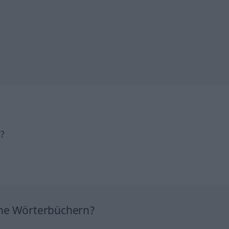
h?
ine Wörterbüchern?