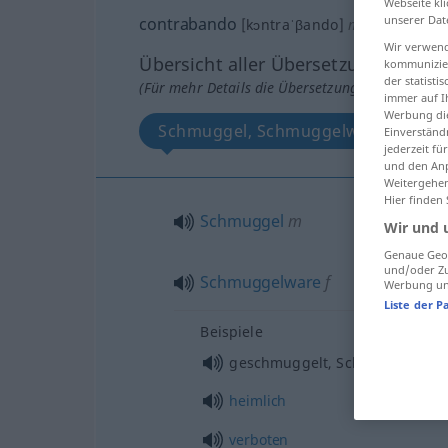
Webseite kli
unserer Dat
contrabando
[kɔntraˈβando]
m
Wir verwend
Übersicht aller Übersetzungen
kommunizier
der statist
(Für mehr Details die Übersetzung anklicken/an
immer auf I
Werbung die
Schmuggel, Schmuggelware
Einverständ
jederzeit f
und den Anp
Weitergehen
Hier finden
Schmuggel
m
Wir und 
Genaue Geol
und/oder Zu
Schmuggelware
f
Werbung und
Liste der P
Beispiele
geschmuggelt, Schmuggel…
heimlich
verboten