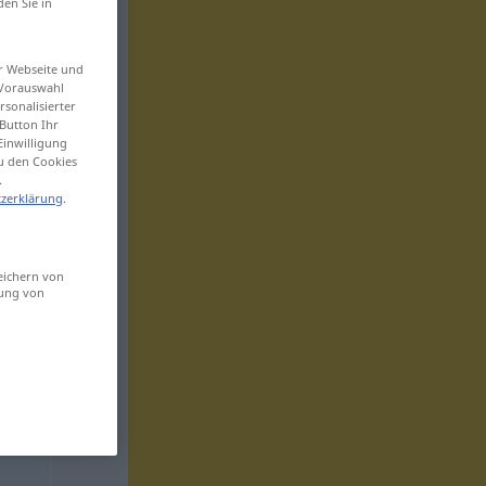
den Sie in
er Webseite und
 Vorauswahl
sonalisierter
Button Ihr
Einwilligung
zu den Cookies
.
zerklärung
.
eichern von
sung von