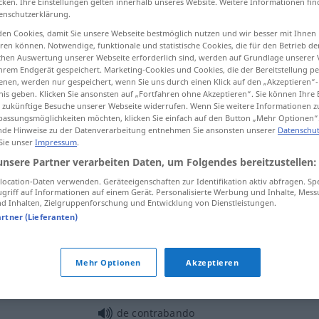
cken. Ihre Einstellungen gelten innerhalb unseres Website. Weitere Informationen fin
enschutzerklärung.
en Cookies, damit Sie unsere Webseite bestmöglich nutzen und wir besser mit Ihnen
en können. Notwendige, funktionale und statistische Cookies, die für den Betrieb d
ischen Auswertung unserer Webseite erforderlich sind, werden auf Grundlage unserer
tippen)
hrem Endgerät gespeichert. Marketing-Cookies und Cookies, die der Bereitstellung per
nen, werden nur gespeichert, wenn Sie uns durch einen Klick auf den „Akzeptieren“-
nis geben. Klicken Sie ansonsten auf „Fortfahren ohne Akzeptieren“. Sie können Ihre 
ür zukünftige Besuche unserer Webseite widerrufen. Wenn Sie weitere Informationen 
assungsmöglichkeiten möchten, klicken Sie einfach auf den Button „Mehr Optionen“
de Hinweise zu der Datenverarbeitung entnehmen Sie ansonsten unserer
Datenschut
 Sie unser
Impressum
.
contrabando
comercio ilegal
unsere Partner verarbeiten Daten, um Folgendes bereitzustellen:
ocation-Daten verwenden. Geräteeigenschaften zur Identifikation aktiv abfragen. Sp
griff auf Informationen auf einem Gerät. Personalisierte Werbung und Inhalte, Mes
contrabando
mercancía
 Inhalten, Zielgruppenforschung und Entwicklung von Dienstleistungen.
artner (Lieferanten)
de contrabando
Mehr Optionen
Akzeptieren
de contrabando
FIG
de contrabando