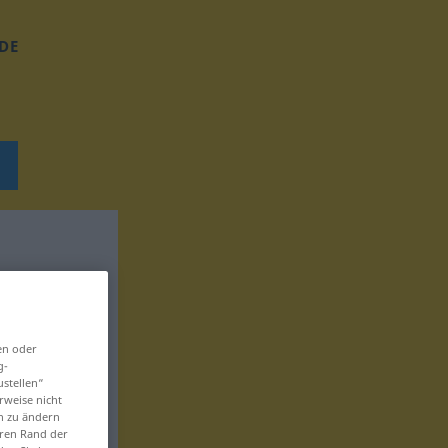
DE
en oder
g-
ustellen“
rweise nicht
en zu ändern
eren Rand der