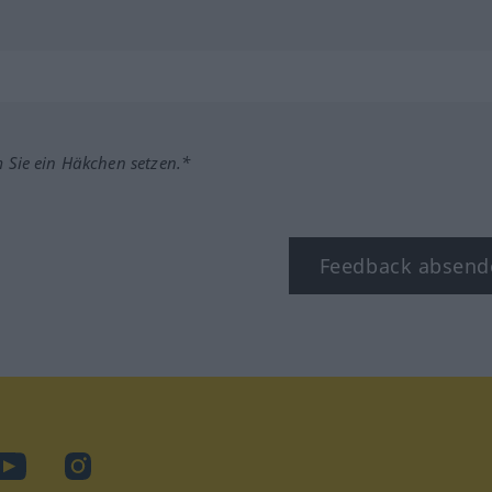
m Sie ein Häkchen setzen.*
Feedback absend
ook
YouTube
Instagram