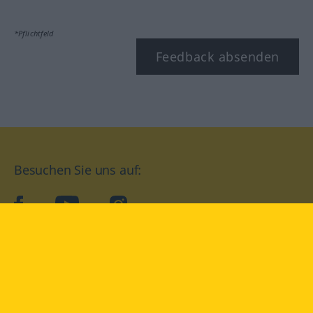
*Pflichtfeld
Feedback absenden
Besuchen Sie uns auf:
facebook
YouTube
Instagram
Langenscheidt