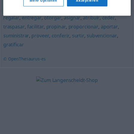
Mehr Optionen
Akzeptieren
obsequiar
,
agasajar
,
conceder
,
dar
,
donar
,
ofrendar
,
regalar
,
entregar
,
otorgar
,
asignar
,
atribuir
,
ceder
,
traspasar
,
facilitar
,
propinar
,
proporcionar
,
aportar
,
suministrar
,
proveer
,
conferir
,
surtir
,
subvencionar
,
gratificar
© OpenThesaurus-es