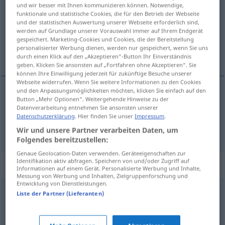
und wir besser mit Ihnen kommunizieren können. Notwendige,
funktionale und statistische Cookies, die für den Betrieb der Webseite
Übersicht aller Übersetzungen
und der statistischen Auswertung unserer Webseite erforderlich sind,
(Für mehr Details die Übersetzung anklicken/antippen)
werden auf Grundlage unserer Vorauswahl immer auf Ihrem Endgerät
gespeichert. Marketing-Cookies und Cookies, die der Bereitstellung
personalisierter Werbung dienen, werden nur gespeichert, wenn Sie uns
vermachen, hinterlassen
durch einen Klick auf den „Akzeptieren“-Button Ihr Einverständnis
geben. Klicken Sie ansonsten auf „Fortfahren ohne Akzeptieren“. Sie
können Ihre Einwilligung jederzeit für zukünftige Besuche unserer
Webseite widerrufen. Wenn Sie weitere Informationen zu den Cookies
und den Anpassungsmöglichkeiten möchten, klicken Sie einfach auf den
Button „Mehr Optionen“. Weitergehende Hinweise zu der
vermachen
legar
JUR
Datenverarbeitung entnehmen Sie ansonsten unserer
Datenschutzerklärung
. Hier finden Sie unser
Impressum
.
hinterlassen
legar
tb
FIG
Wir und unsere Partner verarbeiten Daten, um
Folgendes bereitzustellen:
Genaue Geolocation-Daten verwenden. Geräteeigenschaften zur
Identifikation aktiv abfragen. Speichern von und/oder Zugriff auf
Synonyme für "legar"
Informationen auf einem Gerät. Personalisierte Werbung und Inhalte,
Messung von Werbung und Inhalten, Zielgruppenforschung und
Entwicklung von Dienstleistungen.
Liste der Partner (Lieferanten)
testar
,
dejar
,
mandar
,
otorgar
,
transmitir
,
donar
,
ceder
,
encomendar
,
transferir
,
delegar