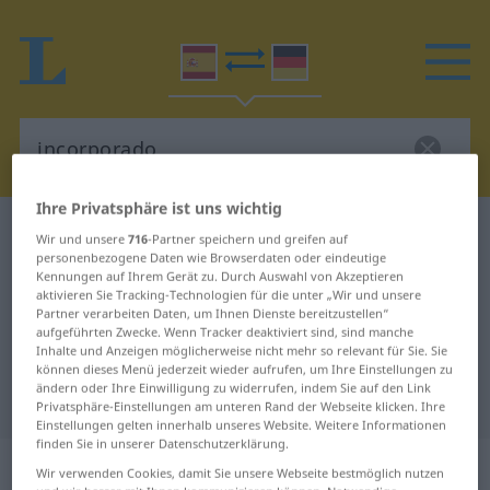
Ihre Privatsphäre ist uns wichtig
Spanisch-Deutsch Wörterbuch
incorporado
Wir und unsere
716
-Partner speichern und greifen auf
personenbezogene Daten wie Browserdaten oder eindeutige
Spanisch-Deutsch Übersetzung für
Kennungen auf Ihrem Gerät zu. Durch Auswahl von Akzeptieren
aktivieren Sie Tracking-Technologien für die unter „Wir und unsere
"incorporado"
Partner verarbeiten Daten, um Ihnen Dienste bereitzustellen“
aufgeführten Zwecke. Wenn Tracker deaktiviert sind, sind manche
Inhalte und Anzeigen möglicherweise nicht mehr so relevant für Sie. Sie
"incorporado" Deutsch
können dieses Menü jederzeit wieder aufrufen, um Ihre Einstellungen zu
ändern oder Ihre Einwilligung zu widerrufen, indem Sie auf den Link
Übersetzung
Privatsphäre-Einstellungen am unteren Rand der Webseite klicken. Ihre
Einstellungen gelten innerhalb unseres Website. Weitere Informationen
finden Sie in unserer Datenschutzerklärung.
„incorporado“
: adjetivo
Wir verwenden Cookies, damit Sie unsere Webseite bestmöglich nutzen