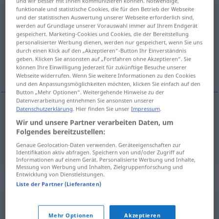
und wir besser mit Ihnen kommunizieren können. Notwendige,
funktionale und statistische Cookies, die für den Betrieb der Webseite
ð
incorporado
[iŋkɔrpoˈra
o]
adj
und der statistischen Auswertung unserer Webseite erforderlich sind,
werden auf Grundlage unserer Vorauswahl immer auf Ihrem Endgerät
gespeichert. Marketing-Cookies und Cookies, die der Bereitstellung
Übersicht aller Übersetzungen
personalisierter Werbung dienen, werden nur gespeichert, wenn Sie uns
(Für mehr Details die Übersetzung anklicken/antippen)
durch einen Klick auf den „Akzeptieren“-Button Ihr Einverständnis
geben. Klicken Sie ansonsten auf „Fortfahren ohne Akzeptieren“. Sie
können Ihre Einwilligung jederzeit für zukünftige Besuche unserer
eingebaut, integriert
Webseite widerrufen. Wenn Sie weitere Informationen zu den Cookies
und den Anpassungsmöglichkeiten möchten, klicken Sie einfach auf den
Button „Mehr Optionen“. Weitergehende Hinweise zu der
Datenverarbeitung entnehmen Sie ansonsten unserer
Datenschutzerklärung
. Hier finden Sie unser
Impressum
.
eingebaut
incorporado
aparato,
etc
Wir und unsere Partner verarbeiten Daten, um
Folgendes bereitzustellen:
integriert
incorporado
INFORM
Genaue Geolocation-Daten verwenden. Geräteeigenschaften zur
Identifikation aktiv abfragen. Speichern von und/oder Zugriff auf
Informationen auf einem Gerät. Personalisierte Werbung und Inhalte,
Messung von Werbung und Inhalten, Zielgruppenforschung und
Entwicklung von Dienstleistungen.
Synonyme für "incorporado"
Liste der Partner (Lieferanten)
enderezado
,
erguido
,
empinado
Mehr Optionen
Akzeptieren