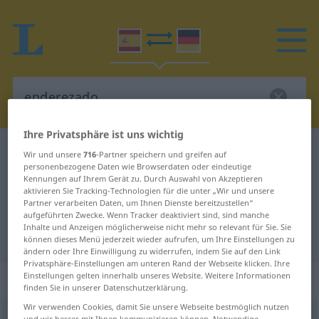
Ihre Privatsphäre ist uns wichtig
Spanisch-Deutsch Wörterbuch
enderezado
Wir und unsere
716
-Partner speichern und greifen auf
personenbezogene Daten wie Browserdaten oder eindeutige
Spanisch-Deutsch Übersetzung für
Kennungen auf Ihrem Gerät zu. Durch Auswahl von Akzeptieren
aktivieren Sie Tracking-Technologien für die unter „Wir und unsere
"enderezado"
Partner verarbeiten Daten, um Ihnen Dienste bereitzustellen“
aufgeführten Zwecke. Wenn Tracker deaktiviert sind, sind manche
Inhalte und Anzeigen möglicherweise nicht mehr so relevant für Sie. Sie
"enderezado" Deutsch Übersetzung
können dieses Menü jederzeit wieder aufrufen, um Ihre Einstellungen zu
ändern oder Ihre Einwilligung zu widerrufen, indem Sie auf den Link
Privatsphäre-Einstellungen am unteren Rand der Webseite klicken. Ihre
„enderezado“
: adjetivo
Einstellungen gelten innerhalb unseres Website. Weitere Informationen
finden Sie in unserer Datenschutzerklärung.
Wir verwenden Cookies, damit Sie unsere Webseite bestmöglich nutzen
enderezado
adj
und wir besser mit Ihnen kommunizieren können. Notwendige,