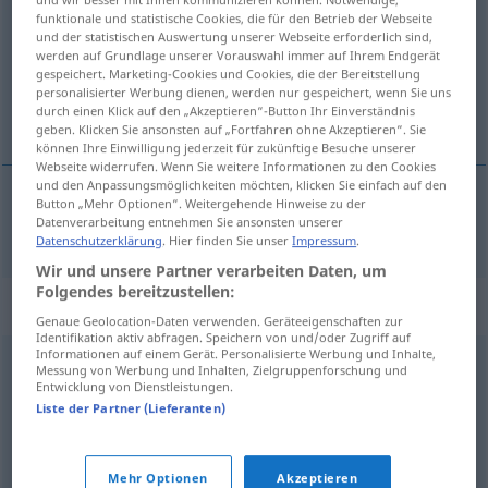
funktionale und statistische Cookies, die für den Betrieb der Webseite
Übersicht aller Übersetzungen
und der statistischen Auswertung unserer Webseite erforderlich sind,
werden auf Grundlage unserer Vorauswahl immer auf Ihrem Endgerät
(Für mehr Details die Übersetzung anklicken/antippen)
gespeichert. Marketing-Cookies und Cookies, die der Bereitstellung
personalisierter Werbung dienen, werden nur gespeichert, wenn Sie uns
zweckmäßig, günstig
durch einen Klick auf den „Akzeptieren“-Button Ihr Einverständnis
geben. Klicken Sie ansonsten auf „Fortfahren ohne Akzeptieren“. Sie
können Ihre Einwilligung jederzeit für zukünftige Besuche unserer
Webseite widerrufen. Wenn Sie weitere Informationen zu den Cookies
und den Anpassungsmöglichkeiten möchten, klicken Sie einfach auf den
Button „Mehr Optionen“. Weitergehende Hinweise zu der
Datenverarbeitung entnehmen Sie ansonsten unserer
zweckmäßig
,
günstig
enderezado
Datenschutzerklärung
. Hier finden Sie unser
Impressum
.
Wir und unsere Partner verarbeiten Daten, um
Folgendes bereitzustellen:
Synonyme für "enderezado"
Genaue Geolocation-Daten verwenden. Geräteeigenschaften zur
Identifikation aktiv abfragen. Speichern von und/oder Zugriff auf
Informationen auf einem Gerät. Personalisierte Werbung und Inhalte,
Messung von Werbung und Inhalten, Zielgruppenforschung und
erguido
,
incorporado
,
empinado
Entwicklung von Dienstleistungen.
Liste der Partner (Lieferanten)
encaminado
,
inclinado
Mehr Optionen
Akzeptieren
© OpenThesaurus-es