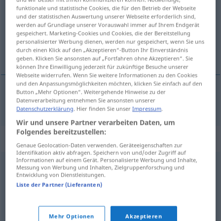
funktionale und statistische Cookies, die für den Betrieb der Webseite
und der statistischen Auswertung unserer Webseite erforderlich sind,
Übersicht aller Übersetzungen
werden auf Grundlage unserer Vorauswahl immer auf Ihrem Endgerät
(Für mehr Details die Übersetzung anklicken/antippen)
gespeichert. Marketing-Cookies und Cookies, die der Bereitstellung
personalisierter Werbung dienen, werden nur gespeichert, wenn Sie uns
durch einen Klick auf den „Akzeptieren“-Button Ihr Einverständnis
anzünden, in Brand stecken
geben. Klicken Sie ansonsten auf „Fortfahren ohne Akzeptieren“. Sie
können Ihre Einwilligung jederzeit für zukünftige Besuche unserer
Webseite widerrufen. Wenn Sie weitere Informationen zu den Cookies
und den Anpassungsmöglichkeiten möchten, klicken Sie einfach auf den
Button „Mehr Optionen“. Weitergehende Hinweise zu der
Datenverarbeitung entnehmen Sie ansonsten unserer
anzünden
, in
Brand
stecken
incendiar
Datenschutzerklärung
. Hier finden Sie unser
Impressum
.
Wir und unsere Partner verarbeiten Daten, um
Folgendes bereitzustellen:
Synonyme für "incendiar"
Genaue Geolocation-Daten verwenden. Geräteeigenschaften zur
Identifikation aktiv abfragen. Speichern von und/oder Zugriff auf
Informationen auf einem Gerät. Personalisierte Werbung und Inhalte,
Messung von Werbung und Inhalten, Zielgruppenforschung und
abrasar
,
calcinar
,
carbonizar
,
incinerar
,
quemar
,
Entwicklung von Dienstleistungen.
Liste der Partner (Lieferanten)
achicharrar
,
chamuscar
,
arder
© OpenThesaurus-es
Mehr Optionen
Akzeptieren