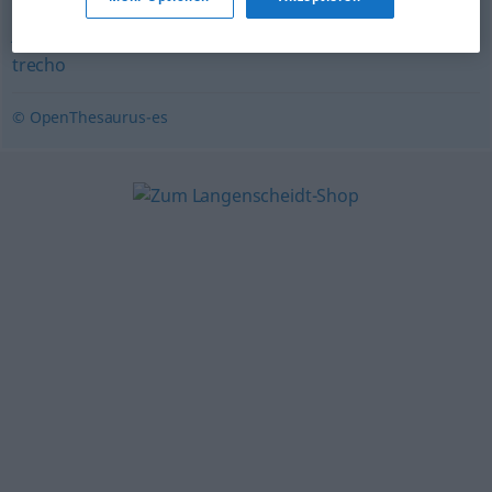
jalón
,
época
,
período
,
distancia
,
etapa
,
mojón
,
señal
,
trecho
© OpenThesaurus-es