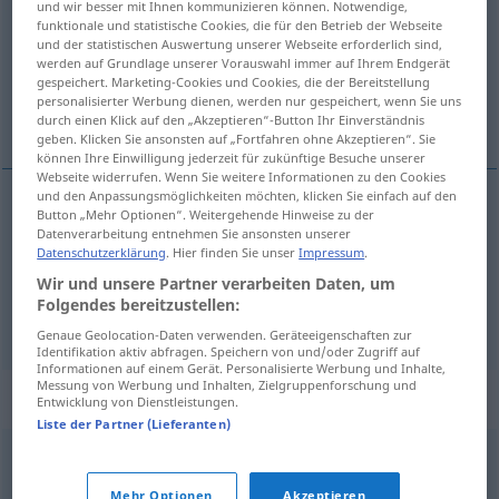
und wir besser mit Ihnen kommunizieren können. Notwendige,
funktionale und statistische Cookies, die für den Betrieb der Webseite
Übersicht aller Übersetzungen
und der statistischen Auswertung unserer Webseite erforderlich sind,
werden auf Grundlage unserer Vorauswahl immer auf Ihrem Endgerät
(Für mehr Details die Übersetzung anklicken/antippen)
gespeichert. Marketing-Cookies und Cookies, die der Bereitstellung
personalisierter Werbung dienen, werden nur gespeichert, wenn Sie uns
Grenzstein, Mark-, Meilenstein
durch einen Klick auf den „Akzeptieren“-Button Ihr Einverständnis
geben. Klicken Sie ansonsten auf „Fortfahren ohne Akzeptieren“. Sie
können Ihre Einwilligung jederzeit für zukünftige Besuche unserer
Webseite widerrufen. Wenn Sie weitere Informationen zu den Cookies
und den Anpassungsmöglichkeiten möchten, klicken Sie einfach auf den
Button „Mehr Optionen“. Weitergehende Hinweise zu der
Grenzstein
m
hito
Datenverarbeitung entnehmen Sie ansonsten unserer
Datenschutzerklärung
. Hier finden Sie unser
Impressum
.
Mark-,
Meilenstein
m
hito
tb
Wir und unsere Partner verarbeiten Daten, um
FIG
Folgendes bereitzustellen:
Genaue Geolocation-Daten verwenden. Geräteeigenschaften zur
Identifikation aktiv abfragen. Speichern von und/oder Zugriff auf
Informationen auf einem Gerät. Personalisierte Werbung und Inhalte,
Messung von Werbung und Inhalten, Zielgruppenforschung und
Synonyme für "hito"
Entwicklung von Dienstleistungen.
Liste der Partner (Lieferanten)
linde
,
confín
,
límite
,
término
,
divisoria
,
mojón
,
señal
Mehr Optionen
Akzeptieren