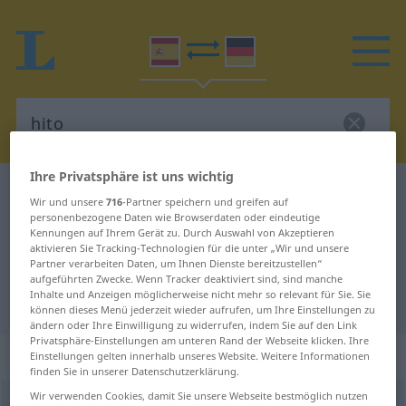
Ihre Privatsphäre ist uns wichtig
Spanisch-Deutsch Wörterbuch
hito
Wir und unsere
716
-Partner speichern und greifen auf
Spanisch-Deutsch Übersetzung für
personenbezogene Daten wie Browserdaten oder eindeutige
Kennungen auf Ihrem Gerät zu. Durch Auswahl von Akzeptieren
"hito"
aktivieren Sie Tracking-Technologien für die unter „Wir und unsere
Partner verarbeiten Daten, um Ihnen Dienste bereitzustellen“
aufgeführten Zwecke. Wenn Tracker deaktiviert sind, sind manche
Inhalte und Anzeigen möglicherweise nicht mehr so relevant für Sie. Sie
"hito" Deutsch Übersetzung
können dieses Menü jederzeit wieder aufrufen, um Ihre Einstellungen zu
ändern oder Ihre Einwilligung zu widerrufen, indem Sie auf den Link
Privatsphäre-Einstellungen am unteren Rand der Webseite klicken. Ihre
„hito“
: masculino
Einstellungen gelten innerhalb unseres Website. Weitere Informationen
finden Sie in unserer Datenschutzerklärung.
Wir verwenden Cookies, damit Sie unsere Webseite bestmöglich nutzen
hito
[ˈito]
m