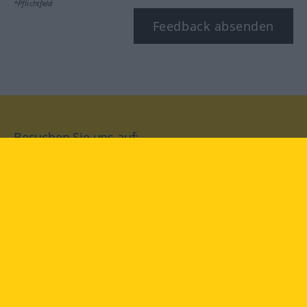
*Pflichtfeld
Feedback absenden
Besuchen Sie uns auf:
facebook
YouTube
Instagram
Langenscheidt
NUTZUNGSBEDINGUNGEN