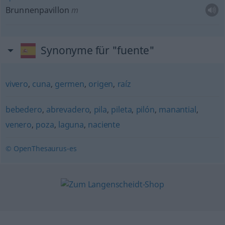
Brunnenpavillon
m
Synonyme für "fuente"
vivero
,
cuna
,
germen
,
origen
,
raíz
bebedero
,
abrevadero
,
pila
,
pileta
,
pilón
,
manantial
,
venero
,
poza
,
laguna
,
naciente
© OpenThesaurus-es