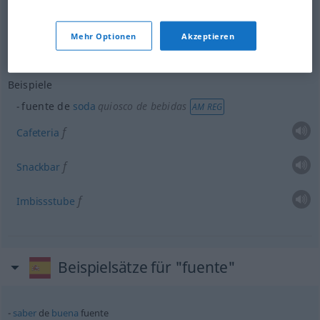
Mehr Optionen
Akzeptieren
Schriftart
f
fuente
INFORM
Beispiele
fuente de
soda
quiosco de bebidas
AM REG
f
Cafeteria
f
Snackbar
f
Imbissstube
Beispielsätze für "fuente"
saber
de
buena
fuente