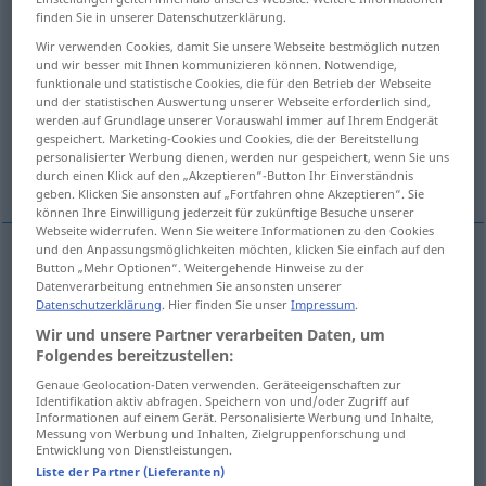
finden Sie in unserer Datenschutzerklärung.
Übersicht aller Übersetzungen
Wir verwenden Cookies, damit Sie unsere Webseite bestmöglich nutzen
und wir besser mit Ihnen kommunizieren können. Notwendige,
(Für mehr Details die Übersetzung anklicken/antippen)
funktionale und statistische Cookies, die für den Betrieb der Webseite
und der statistischen Auswertung unserer Webseite erforderlich sind,
Quelle, Springbrunnen
Schüssel
werden auf Grundlage unserer Vorauswahl immer auf Ihrem Endgerät
gespeichert. Marketing-Cookies und Cookies, die der Bereitstellung
personalisierter Werbung dienen, werden nur gespeichert, wenn Sie uns
Schriftart
Weitere Beispiele...
durch einen Klick auf den „Akzeptieren“-Button Ihr Einverständnis
geben. Klicken Sie ansonsten auf „Fortfahren ohne Akzeptieren“. Sie
können Ihre Einwilligung jederzeit für zukünftige Besuche unserer
Webseite widerrufen. Wenn Sie weitere Informationen zu den Cookies
und den Anpassungsmöglichkeiten möchten, klicken Sie einfach auf den
Button „Mehr Optionen“. Weitergehende Hinweise zu der
Quelle
f
fuente
tb
FIG
Datenverarbeitung entnehmen Sie ansonsten unserer
Datenschutzerklärung
. Hier finden Sie unser
Impressum
.
Springbrunnen
m
fuente
Wir und unsere Partner verarbeiten Daten, um
Folgendes bereitzustellen:
Genaue Geolocation-Daten verwenden. Geräteeigenschaften zur
Identifikation aktiv abfragen. Speichern von und/oder Zugriff auf
Informationen auf einem Gerät. Personalisierte Werbung und Inhalte,
Messung von Werbung und Inhalten, Zielgruppenforschung und
Schüssel
f
fuente
GASTR
Entwicklung von Dienstleistungen.
Liste der Partner (Lieferanten)