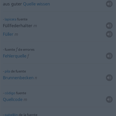
aus guter
Quelle
wissen
lapicera
fuente
Füllfederhalter
m
Füller
m
f
fuente
de errores
Fehlerquelle
f
pila
de fuente
Brunnenbecken
n
código
fuente
Quellcode
m
pabellón
de la fuente