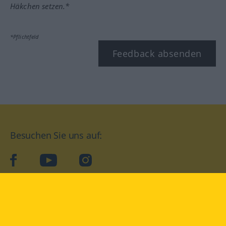
Häkchen setzen.*
*Pflichtfeld
Feedback absenden
Besuchen Sie uns auf:
facebook
YouTube
Instagram
Langenscheidt