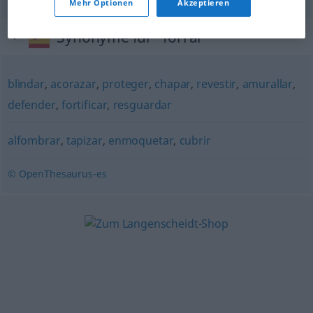
Mehr Optionen
Akzeptieren
Synonyme für "forrar"
blindar
,
acorazar
,
proteger
,
chapar
,
revestir
,
amurallar
,
defender
,
fortificar
,
resguardar
alfombrar
,
tapizar
,
enmoquetar
,
cubrir
© OpenThesaurus-es