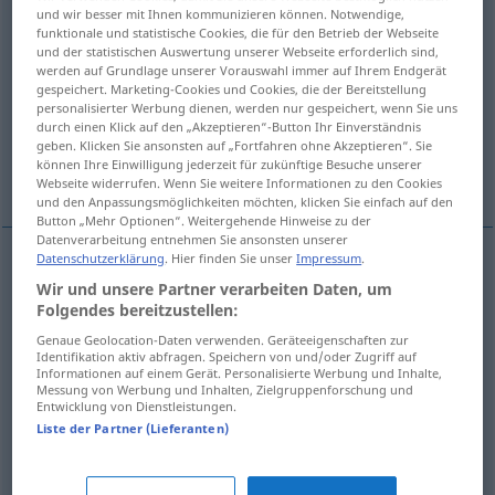
und wir besser mit Ihnen kommunizieren können. Notwendige,
funktionale und statistische Cookies, die für den Betrieb der Webseite
Übersicht aller Übersetzungen
und der statistischen Auswertung unserer Webseite erforderlich sind,
(Für mehr Details die Übersetzung anklicken/antippen)
werden auf Grundlage unserer Vorauswahl immer auf Ihrem Endgerät
gespeichert. Marketing-Cookies und Cookies, die der Bereitstellung
personalisierter Werbung dienen, werden nur gespeichert, wenn Sie uns
füttern, ausschlagen, einschlagen
durch einen Klick auf den „Akzeptieren“-Button Ihr Einverständnis
geben. Klicken Sie ansonsten auf „Fortfahren ohne Akzeptieren“. Sie
können Ihre Einwilligung jederzeit für zukünftige Besuche unserer
verprügeln
Webseite widerrufen. Wenn Sie weitere Informationen zu den Cookies
und den Anpassungsmöglichkeiten möchten, klicken Sie einfach auf den
Button „Mehr Optionen“. Weitergehende Hinweise zu der
Datenverarbeitung entnehmen Sie ansonsten unserer
Datenschutzerklärung
. Hier finden Sie unser
Impressum
.
füttern
forrar
ropa
Wir und unsere Partner verarbeiten Daten, um
Folgendes bereitzustellen:
ausschlagen
forrar
Genaue Geolocation-Daten verwenden. Geräteeigenschaften zur
TEC
Identifikation aktiv abfragen. Speichern von und/oder Zugriff auf
Informationen auf einem Gerät. Personalisierte Werbung und Inhalte,
Messung von Werbung und Inhalten, Zielgruppenforschung und
einschlagen
forrar
libro
Entwicklung von Dienstleistungen.
Liste der Partner (Lieferanten)
verprügeln
forrar
(≈ apalear)
FAM