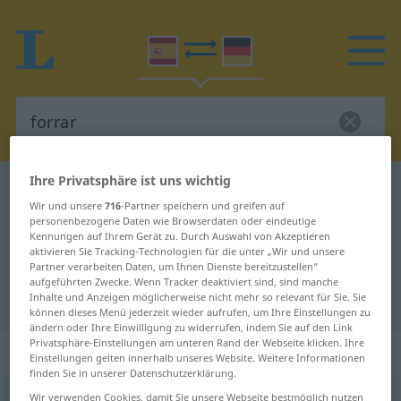
Ihre Privatsphäre ist uns wichtig
Spanisch-Deutsch Wörterbuch
forrar
Wir und unsere
716
-Partner speichern und greifen auf
Spanisch-Deutsch Übersetzung für
personenbezogene Daten wie Browserdaten oder eindeutige
Kennungen auf Ihrem Gerät zu. Durch Auswahl von Akzeptieren
"forrar"
aktivieren Sie Tracking-Technologien für die unter „Wir und unsere
Partner verarbeiten Daten, um Ihnen Dienste bereitzustellen“
aufgeführten Zwecke. Wenn Tracker deaktiviert sind, sind manche
"forrar" Deutsch Übersetzung
Inhalte und Anzeigen möglicherweise nicht mehr so relevant für Sie. Sie
können dieses Menü jederzeit wieder aufrufen, um Ihre Einstellungen zu
ändern oder Ihre Einwilligung zu widerrufen, indem Sie auf den Link
Privatsphäre-Einstellungen am unteren Rand der Webseite klicken. Ihre
„forrar“
: verbo transitivo
Einstellungen gelten innerhalb unseres Website. Weitere Informationen
finden Sie in unserer Datenschutzerklärung.
forrar
Wir verwenden Cookies, damit Sie unsere Webseite bestmöglich nutzen
[fɔˈrrar]
v/t