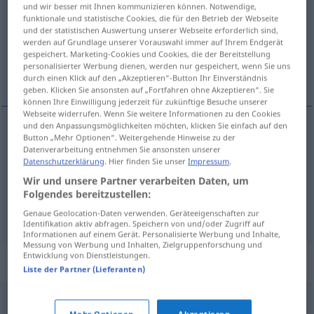
und wir besser mit Ihnen kommunizieren können. Notwendige,
funktionale und statistische Cookies, die für den Betrieb der Webseite
Übersicht aller Übersetzungen
und der statistischen Auswertung unserer Webseite erforderlich sind,
werden auf Grundlage unserer Vorauswahl immer auf Ihrem Endgerät
(Für mehr Details die Übersetzung anklicken/antippen)
gespeichert. Marketing-Cookies und Cookies, die der Bereitstellung
personalisierter Werbung dienen, werden nur gespeichert, wenn Sie uns
sterben, enden, ablaufen
durch einen Klick auf den „Akzeptieren“-Button Ihr Einverständnis
geben. Klicken Sie ansonsten auf „Fortfahren ohne Akzeptieren“. Sie
können Ihre Einwilligung jederzeit für zukünftige Besuche unserer
Webseite widerrufen. Wenn Sie weitere Informationen zu den Cookies
und den Anpassungsmöglichkeiten möchten, klicken Sie einfach auf den
Button „Mehr Optionen“. Weitergehende Hinweise zu der
sterben
expirar
(≈ morir)
Datenverarbeitung entnehmen Sie ansonsten unserer
Datenschutzerklärung
. Hier finden Sie unser
Impressum
.
enden
expirar
(≈ finalizar)
Wir und unsere Partner verarbeiten Daten, um
Folgendes bereitzustellen:
ablaufen
expirar
plazo
Genaue Geolocation-Daten verwenden. Geräteeigenschaften zur
Identifikation aktiv abfragen. Speichern von und/oder Zugriff auf
Informationen auf einem Gerät. Personalisierte Werbung und Inhalte,
Messung von Werbung und Inhalten, Zielgruppenforschung und
Entwicklung von Dienstleistungen.
Synonyme für "expirar"
Liste der Partner (Lieferanten)
morir
,
fallecer
,
sucumbir
,
vencer
,
caducar
Mehr Optionen
Akzeptieren