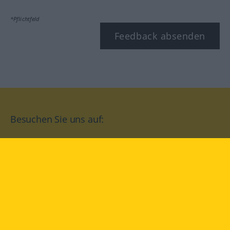
*Pflichtfeld
Feedback absenden
Besuchen Sie uns auf:
facebook
YouTube
Instagram
Langenscheidt