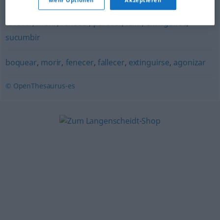
fallecer
,
morir
,
fenecer
,
perecer
,
fallir
,
extinguirse
,
sucumbir
boquear
,
morir
,
fenecer
,
fallecer
,
extinguirse
,
agonizar
© OpenThesaurus-es