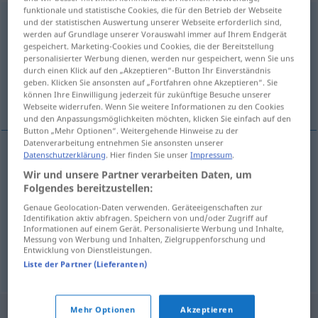
funktionale und statistische Cookies, die für den Betrieb der Webseite
desprenderse
[desprenˈdɛrse]
v/r
und der statistischen Auswertung unserer Webseite erforderlich sind,
werden auf Grundlage unserer Vorauswahl immer auf Ihrem Endgerät
gespeichert. Marketing-Cookies und Cookies, die der Bereitstellung
Übersicht aller Übersetzungen
personalisierter Werbung dienen, werden nur gespeichert, wenn Sie uns
(Für mehr Details die Übersetzung anklicken/antippen)
durch einen Klick auf den „Akzeptieren“-Button Ihr Einverständnis
geben. Klicken Sie ansonsten auf „Fortfahren ohne Akzeptieren“. Sie
können Ihre Einwilligung jederzeit für zukünftige Besuche unserer
sich lösen, abfallen, frei werden
Webseite widerrufen. Wenn Sie weitere Informationen zu den Cookies
und den Anpassungsmöglichkeiten möchten, klicken Sie einfach auf den
Button „Mehr Optionen“. Weitergehende Hinweise zu der
Datenverarbeitung entnehmen Sie ansonsten unserer
Datenschutzerklärung
. Hier finden Sie unser
Impressum
.
sich
lösen
desprenderse
(≈ soltarse)
Wir und unsere Partner verarbeiten Daten, um
Folgendes bereitzustellen:
abfallen
desprenderse
(≈ caer)
Genaue Geolocation-Daten verwenden. Geräteeigenschaften zur
Identifikation aktiv abfragen. Speichern von und/oder Zugriff auf
Informationen auf einem Gerät. Personalisierte Werbung und Inhalte,
frei
werden
desprenderse
QUÍM
FÍS
Messung von Werbung und Inhalten, Zielgruppenforschung und
Entwicklung von Dienstleistungen.
Liste der Partner (Lieferanten)
Mehr Optionen
Akzeptieren