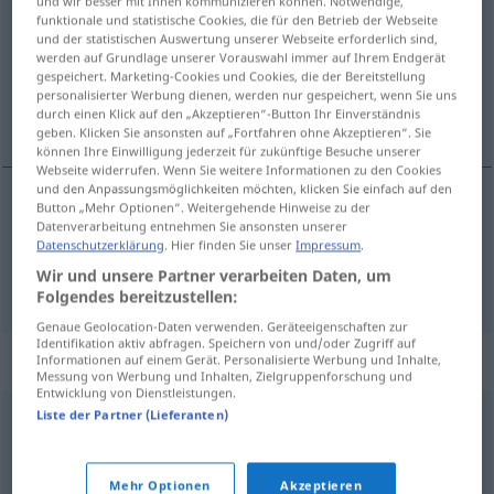
und wir besser mit Ihnen kommunizieren können. Notwendige,
funktionale und statistische Cookies, die für den Betrieb der Webseite
Übersicht aller Übersetzungen
und der statistischen Auswertung unserer Webseite erforderlich sind,
werden auf Grundlage unserer Vorauswahl immer auf Ihrem Endgerät
(Für mehr Details die Übersetzung anklicken/antippen)
gespeichert. Marketing-Cookies und Cookies, die der Bereitstellung
personalisierter Werbung dienen, werden nur gespeichert, wenn Sie uns
unaufmerksam, unhöflich
durch einen Klick auf den „Akzeptieren“-Button Ihr Einverständnis
geben. Klicken Sie ansonsten auf „Fortfahren ohne Akzeptieren“. Sie
können Ihre Einwilligung jederzeit für zukünftige Besuche unserer
Webseite widerrufen. Wenn Sie weitere Informationen zu den Cookies
und den Anpassungsmöglichkeiten möchten, klicken Sie einfach auf den
Button „Mehr Optionen“. Weitergehende Hinweise zu der
unaufmerksam
desatento
(≈ distraído)
Datenverarbeitung entnehmen Sie ansonsten unserer
Datenschutzerklärung
. Hier finden Sie unser
Impressum
.
Wir und unsere Partner verarbeiten Daten, um
unhöflich
desatento
(≈ descortés)
Folgendes bereitzustellen:
Genaue Geolocation-Daten verwenden. Geräteeigenschaften zur
Identifikation aktiv abfragen. Speichern von und/oder Zugriff auf
Synonyme für "desatento"
Informationen auf einem Gerät. Personalisierte Werbung und Inhalte,
Messung von Werbung und Inhalten, Zielgruppenforschung und
Entwicklung von Dienstleistungen.
Liste der Partner (Lieferanten)
grosero
,
maleducado
,
descortés
,
desconsiderado
,
incorrecto
,
impertinente
,
descarado
,
insolente
Mehr Optionen
Akzeptieren