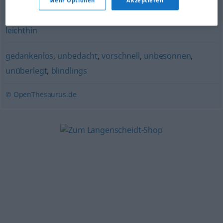
Mehr Optionen
Akzeptieren
nachlässig
,
flüchtig
,
oberflächlich
,
obenhin
,
nebenbei
,
leichthin
gedankenlos
,
unbedacht
,
vorschnell
,
unbesonnen
,
unüberlegt
,
blindlings
© OpenThesaurus.de