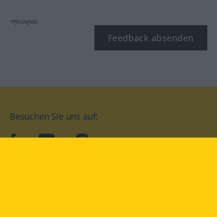
*Pflichtfeld
Feedback absenden
Besuchen Sie uns auf:
facebook
YouTube
Instagram
Langenscheidt