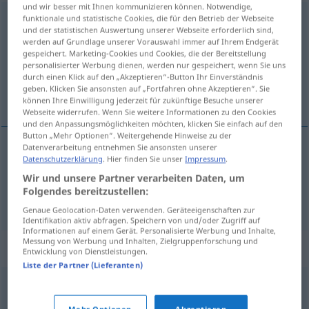
und wir besser mit Ihnen kommunizieren können. Notwendige,
funktionale und statistische Cookies, die für den Betrieb der Webseite
unaufmerksam
adj
und der statistischen Auswertung unserer Webseite erforderlich sind,
werden auf Grundlage unserer Vorauswahl immer auf Ihrem Endgerät
Übersicht aller Übersetzungen
gespeichert. Marketing-Cookies und Cookies, die der Bereitstellung
(Für mehr Details die Übersetzung anklicken/antippen)
personalisierter Werbung dienen, werden nur gespeichert, wenn Sie uns
durch einen Klick auf den „Akzeptieren“-Button Ihr Einverständnis
geben. Klicken Sie ansonsten auf „Fortfahren ohne Akzeptieren“. Sie
desatento, distraído
können Ihre Einwilligung jederzeit für zukünftige Besuche unserer
Webseite widerrufen. Wenn Sie weitere Informationen zu den Cookies
und den Anpassungsmöglichkeiten möchten, klicken Sie einfach auf den
Button „Mehr Optionen“. Weitergehende Hinweise zu der
Datenverarbeitung entnehmen Sie ansonsten unserer
Datenschutzerklärung
. Hier finden Sie unser
Impressum
.
desatento
unaufmerksam
Wir und unsere Partner verarbeiten Daten, um
Folgendes bereitzustellen:
distraído
unaufmerksam
(≈ zerstreut)
Genaue Geolocation-Daten verwenden. Geräteeigenschaften zur
Identifikation aktiv abfragen. Speichern von und/oder Zugriff auf
Informationen auf einem Gerät. Personalisierte Werbung und Inhalte,
Messung von Werbung und Inhalten, Zielgruppenforschung und
Synonyme für "unaufmerksam"
Entwicklung von Dienstleistungen.
Liste der Partner (Lieferanten)
unachtsam
,
unkonzentriert