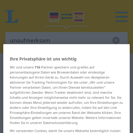
Ihre Privatsphäre ist uns wichtig
Deutsch-Spanisch Wörterbuch
unaufmerksam
Wir und unsere
716
-Partner speichern und greifen auf
Deutsch-Spanisch Übersetzung für
personenbezogene Daten wie Browserdaten oder eindeutige
Kennungen auf Ihrem Gerät zu. Durch Auswahl von Akzeptieren
"unaufmerksam"
aktivieren Sie Tracking-Technologien für die unter „Wir und unsere
Partner verarbeiten Daten, um Ihnen Dienste bereitzustellen“
aufgeführten Zwecke. Wenn Tracker deaktiviert sind, sind manche
Inhalte und Anzeigen möglicherweise nicht mehr so relevant für Sie. Sie
"unaufmerksam" Spanisch
können dieses Menü jederzeit wieder aufrufen, um Ihre Einstellungen zu
Übersetzung
ändern oder Ihre Einwilligung zu widerrufen, indem Sie auf den Link
Privatsphäre-Einstellungen am unteren Rand der Webseite klicken. Ihre
Einstellungen gelten innerhalb unseres Website. Weitere Informationen
finden Sie in unserer Datenschutzerklärung.
„unaufmerksam“
: Adjektiv
Wir verwenden Cookies, damit Sie unsere Webseite bestmöglich nutzen