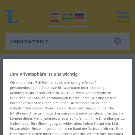
Spanisch-Deutsch Wörterbuch
departamento
Spanisch-Deutsch Übersetzung für
Ihre Privatsphäre ist uns wichtig
"departamento"
Wir und unsere
716
-Partner speichern und greifen auf
personenbezogene Daten wie Browserdaten oder eindeutige
Kennungen auf Ihrem Gerät zu. Durch Auswahl von Akzeptieren
aktivieren Sie Tracking-Technologien für die unter „Wir und unsere
"departamento" Deutsch
Partner verarbeiten Daten, um Ihnen Dienste bereitzustellen“
aufgeführten Zwecke. Wenn Tracker deaktiviert sind, sind manche
Übersetzung
Inhalte und Anzeigen möglicherweise nicht mehr so relevant für Sie. Sie
können dieses Menü jederzeit wieder aufrufen, um Ihre Einstellungen zu
ändern oder Ihre Einwilligung zu widerrufen, indem Sie auf den Link
„departamento“
: masculino
Privatsphäre-Einstellungen am unteren Rand der Webseite klicken. Ihre
Einstellungen gelten innerhalb unseres Website. Weitere Informationen