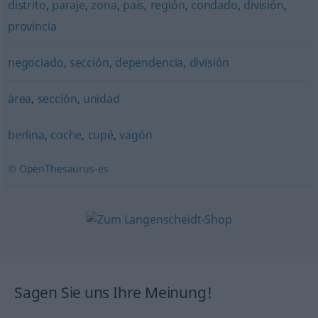
distrito
,
paraje
,
zona
,
país
,
región
,
condado
,
división
,
provincia
negociado
,
sección
,
dependencia
,
división
área
,
sección
,
unidad
berlina
,
coche
,
cupé
,
vagón
© OpenThesaurus-es
Sagen Sie uns Ihre Meinung!