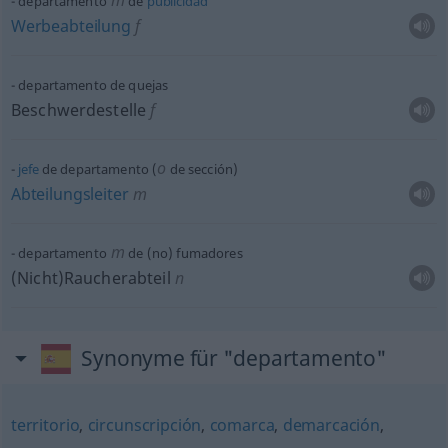
m
departamento
de
publicidad
Werbeabteilung
f
departamento de quejas
Beschwerdestelle
f
o
jefe
de departamento (
de sección)
Abteilungsleiter
m
m
departamento
de (no) fumadores
(Nicht)Raucherabteil
n
Synonyme für "departamento"
territorio
,
circunscripción
,
comarca
,
demarcación
,