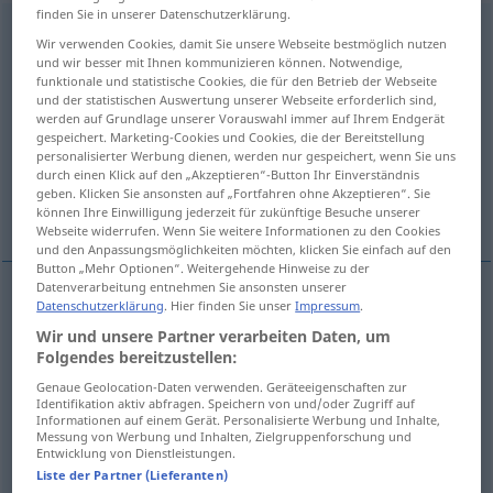
finden Sie in unserer Datenschutzerklärung.
departamento
[departaˈmento]
m
Wir verwenden Cookies, damit Sie unsere Webseite bestmöglich nutzen
und wir besser mit Ihnen kommunizieren können. Notwendige,
Übersicht aller Übersetzungen
funktionale und statistische Cookies, die für den Betrieb der Webseite
und der statistischen Auswertung unserer Webseite erforderlich sind,
(Für mehr Details die Übersetzung anklicken/antippen)
werden auf Grundlage unserer Vorauswahl immer auf Ihrem Endgerät
gespeichert. Marketing-Cookies und Cookies, die der Bereitstellung
Abteilung
Fachbereich
Abteil
personalisierter Werbung dienen, werden nur gespeichert, wenn Sie uns
durch einen Klick auf den „Akzeptieren“-Button Ihr Einverständnis
geben. Klicken Sie ansonsten auf „Fortfahren ohne Akzeptieren“. Sie
Appartement, Wohnung
können Ihre Einwilligung jederzeit für zukünftige Besuche unserer
Webseite widerrufen. Wenn Sie weitere Informationen zu den Cookies
und den Anpassungsmöglichkeiten möchten, klicken Sie einfach auf den
Button „Mehr Optionen“. Weitergehende Hinweise zu der
Datenverarbeitung entnehmen Sie ansonsten unserer
Datenschutzerklärung
. Hier finden Sie unser
Impressum
.
Abteilung
f
departamento
Wir und unsere Partner verarbeiten Daten, um
Folgendes bereitzustellen:
Genaue Geolocation-Daten verwenden. Geräteeigenschaften zur
Identifikation aktiv abfragen. Speichern von und/oder Zugriff auf
Informationen auf einem Gerät. Personalisierte Werbung und Inhalte,
Fachbereich
m
departamento
UNIV
Messung von Werbung und Inhalten, Zielgruppenforschung und
Entwicklung von Dienstleistungen.
Liste der Partner (Lieferanten)