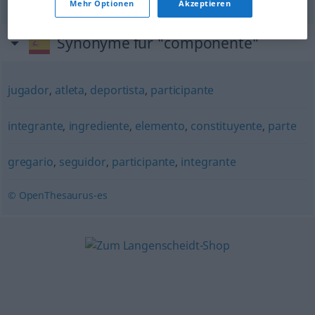
Mehr Optionen
Akzeptieren
Synonyme für "componente"
jugador
,
atleta
,
deportista
,
participante
integrante
,
ingrediente
,
elemento
,
constituyente
,
parte
gregario
,
seguidor
,
participante
,
integrante
© OpenThesaurus-es