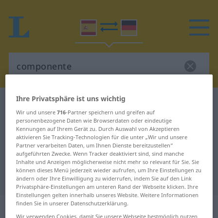
Ihre Privatsphäre ist uns wichtig
Spanisch-Deutsch Wörterbuch
componente
Wir und unsere
716
-Partner speichern und greifen auf
Spanisch-Deutsch Übersetzung für
personenbezogene Daten wie Browserdaten oder eindeutige
Kennungen auf Ihrem Gerät zu. Durch Auswahl von Akzeptieren
"componente"
aktivieren Sie Tracking-Technologien für die unter „Wir und unsere
Partner verarbeiten Daten, um Ihnen Dienste bereitzustellen“
aufgeführten Zwecke. Wenn Tracker deaktiviert sind, sind manche
"componente" Deutsch
Inhalte und Anzeigen möglicherweise nicht mehr so relevant für Sie. Sie
können dieses Menü jederzeit wieder aufrufen, um Ihre Einstellungen zu
Übersetzung
ändern oder Ihre Einwilligung zu widerrufen, indem Sie auf den Link
Privatsphäre-Einstellungen am unteren Rand der Webseite klicken. Ihre
Einstellungen gelten innerhalb unseres Website. Weitere Informationen
finden Sie in unserer Datenschutzerklärung.
„componente“
: masculino
Wir verwenden Cookies, damit Sie unsere Webseite bestmöglich nutzen