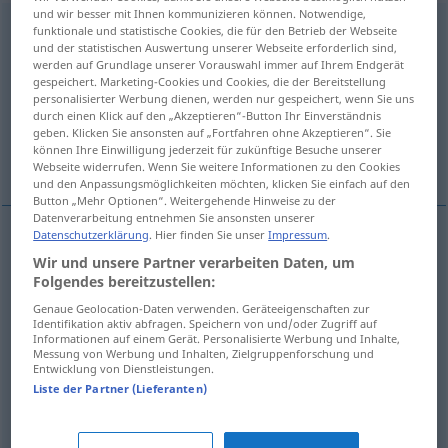
und wir besser mit Ihnen kommunizieren können. Notwendige,
componente
[kɔmpoˈnente]
m
funktionale und statistische Cookies, die für den Betrieb der Webseite
und der statistischen Auswertung unserer Webseite erforderlich sind,
werden auf Grundlage unserer Vorauswahl immer auf Ihrem Endgerät
Übersicht aller Übersetzungen
gespeichert. Marketing-Cookies und Cookies, die der Bereitstellung
(Für mehr Details die Übersetzung anklicken/antippen)
personalisierter Werbung dienen, werden nur gespeichert, wenn Sie uns
durch einen Klick auf den „Akzeptieren“-Button Ihr Einverständnis
geben. Klicken Sie ansonsten auf „Fortfahren ohne Akzeptieren“. Sie
Bestandteil, Mitglied, Komponente,
können Ihre Einwilligung jederzeit für zukünftige Besuche unserer
Angehöriger
Webseite widerrufen. Wenn Sie weitere Informationen zu den Cookies
und den Anpassungsmöglichkeiten möchten, klicken Sie einfach auf den
Button „Mehr Optionen“. Weitergehende Hinweise zu der
Datenverarbeitung entnehmen Sie ansonsten unserer
Datenschutzerklärung
. Hier finden Sie unser
Impressum
.
Bestandteil
m
componente
Wir und unsere Partner verarbeiten Daten, um
Folgendes bereitzustellen:
Komponente
f
componente
Genaue Geolocation-Daten verwenden. Geräteeigenschaften zur
Identifikation aktiv abfragen. Speichern von und/oder Zugriff auf
Informationen auf einem Gerät. Personalisierte Werbung und Inhalte,
Mitglied
Messung von Werbung und Inhalten, Zielgruppenforschung und
n
componente
persona
tb
Entwicklung von Dienstleistungen.
Liste der Partner (Lieferanten)
Angehörige(r)
m
componente
persona
tb