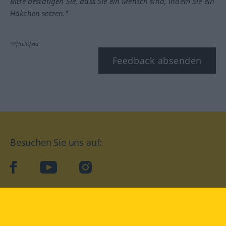
Bitte bestätigen Sie, dass Sie ein Mensch sind, indem Sie ein
Häkchen setzen.*
*Pflichtfeld
Feedback absenden
Besuchen Sie uns auf:
facebook
YouTube
Instagram
Langenscheidt