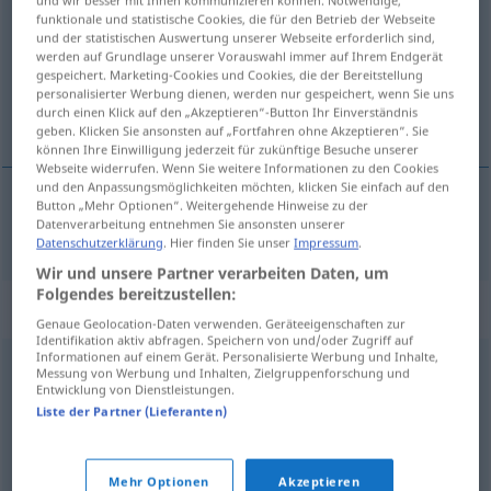
und wir besser mit Ihnen kommunizieren können. Notwendige,
funktionale und statistische Cookies, die für den Betrieb der Webseite
und der statistischen Auswertung unserer Webseite erforderlich sind,
Übersicht aller Übersetzungen
werden auf Grundlage unserer Vorauswahl immer auf Ihrem Endgerät
(Für mehr Details die Übersetzung anklicken/antippen)
gespeichert. Marketing-Cookies und Cookies, die der Bereitstellung
personalisierter Werbung dienen, werden nur gespeichert, wenn Sie uns
durch einen Klick auf den „Akzeptieren“-Button Ihr Einverständnis
fixen
geben. Klicken Sie ansonsten auf „Fortfahren ohne Akzeptieren“. Sie
können Ihre Einwilligung jederzeit für zukünftige Besuche unserer
Webseite widerrufen. Wenn Sie weitere Informationen zu den Cookies
und den Anpassungsmöglichkeiten möchten, klicken Sie einfach auf den
Button „Mehr Optionen“. Weitergehende Hinweise zu der
Datenverarbeitung entnehmen Sie ansonsten unserer
fixen
chutarse
FAM
Datenschutzerklärung
. Hier finden Sie unser
Impressum
.
Wir und unsere Partner verarbeiten Daten, um
Folgendes bereitzustellen:
Synonyme für "chutarse"
Genaue Geolocation-Daten verwenden. Geräteeigenschaften zur
Identifikation aktiv abfragen. Speichern von und/oder Zugriff auf
Informationen auf einem Gerät. Personalisierte Werbung und Inhalte,
Messung von Werbung und Inhalten, Zielgruppenforschung und
chinchar
,
atravesar
,
punzar
,
herir
,
apuñalar
,
instigar
,
Entwicklung von Dienstleistungen.
Liste der Partner (Lieferanten)
incitar
,
picar
,
agujerear
,
acuciar
,
provocar
,
drogarse
,
fastidiar
,
clavar
Mehr Optionen
Akzeptieren