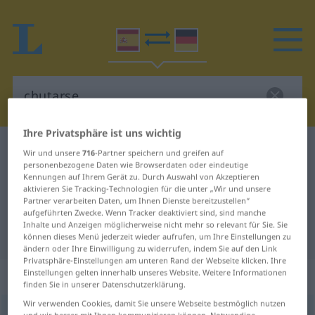
Ihre Privatsphäre ist uns wichtig
Spanisch-Deutsch Wörterbuch
chutarse
Wir und unsere
716
-Partner speichern und greifen auf
personenbezogene Daten wie Browserdaten oder eindeutige
Spanisch-Deutsch Übersetzung für
Kennungen auf Ihrem Gerät zu. Durch Auswahl von Akzeptieren
aktivieren Sie Tracking-Technologien für die unter „Wir und unsere
"chutarse"
Partner verarbeiten Daten, um Ihnen Dienste bereitzustellen“
aufgeführten Zwecke. Wenn Tracker deaktiviert sind, sind manche
Inhalte und Anzeigen möglicherweise nicht mehr so relevant für Sie. Sie
"chutarse" Deutsch Übersetzung
können dieses Menü jederzeit wieder aufrufen, um Ihre Einstellungen zu
ändern oder Ihre Einwilligung zu widerrufen, indem Sie auf den Link
Privatsphäre-Einstellungen am unteren Rand der Webseite klicken. Ihre
„chutarse“
: verbo reflexivo
Einstellungen gelten innerhalb unseres Website. Weitere Informationen
finden Sie in unserer Datenschutzerklärung.
Wir verwenden Cookies, damit Sie unsere Webseite bestmöglich nutzen
chutarse
[tʃuˈtarse]
v/r
FAM