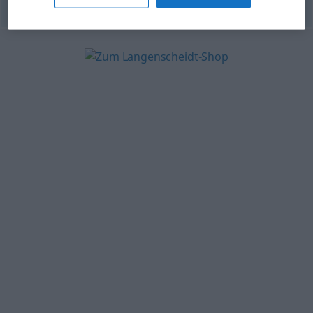
© OpenThesaurus-es