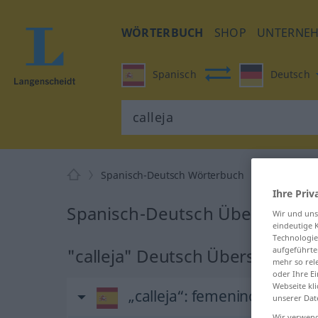
WÖRTERBUCH
SHOP
UNTERNE
Spanisch
Deutsch
Spanisch-Deutsch Wörterbuch
calleja
Ihre Priv
Spanisch-Deutsch Übersetzung 
Wir und un
eindeutige 
Technologie
"calleja" Deutsch Übersetzung
aufgeführte
mehr so rel
oder Ihre E
Webseite kli
„calleja“
: femenino
unserer Dat
Wir verwend