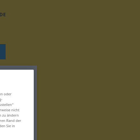
DE
en oder
g-
ustellen“
rweise nicht
en zu ändern
eren Rand der
den Sie in