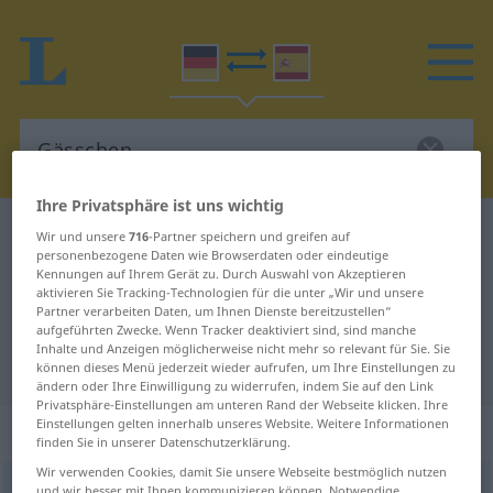
Ihre Privatsphäre ist uns wichtig
Deutsch-Spanisch Wörterbuch
Gässchen
Wir und unsere
716
-Partner speichern und greifen auf
personenbezogene Daten wie Browserdaten oder eindeutige
Deutsch-Spanisch Übersetzung für
Kennungen auf Ihrem Gerät zu. Durch Auswahl von Akzeptieren
aktivieren Sie Tracking-Technologien für die unter „Wir und unsere
"Gässchen"
Partner verarbeiten Daten, um Ihnen Dienste bereitzustellen“
aufgeführten Zwecke. Wenn Tracker deaktiviert sind, sind manche
Inhalte und Anzeigen möglicherweise nicht mehr so relevant für Sie. Sie
"Gässchen" Spanisch Übersetzung
können dieses Menü jederzeit wieder aufrufen, um Ihre Einstellungen zu
ändern oder Ihre Einwilligung zu widerrufen, indem Sie auf den Link
Privatsphäre-Einstellungen am unteren Rand der Webseite klicken. Ihre
Einstellungen gelten innerhalb unseres Website. Weitere Informationen
„Gässchen“
: Neutrum
finden Sie in unserer Datenschutzerklärung.
Wir verwenden Cookies, damit Sie unsere Webseite bestmöglich nutzen
Gässchen
[ˈgɛsçən]
n
<
Gässchens
;
Gässchen
>
und wir besser mit Ihnen kommunizieren können. Notwendige,