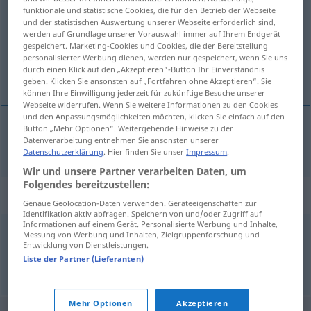
funktionale und statistische Cookies, die für den Betrieb der Webseite
und der statistischen Auswertung unserer Webseite erforderlich sind,
Übersicht aller Übersetzungen
werden auf Grundlage unserer Vorauswahl immer auf Ihrem Endgerät
(Für mehr Details die Übersetzung anklicken/antippen)
gespeichert. Marketing-Cookies und Cookies, die der Bereitstellung
personalisierter Werbung dienen, werden nur gespeichert, wenn Sie uns
durch einen Klick auf den „Akzeptieren“-Button Ihr Einverständnis
callejuela
geben. Klicken Sie ansonsten auf „Fortfahren ohne Akzeptieren“. Sie
können Ihre Einwilligung jederzeit für zukünftige Besuche unserer
Webseite widerrufen. Wenn Sie weitere Informationen zu den Cookies
und den Anpassungsmöglichkeiten möchten, klicken Sie einfach auf den
Button „Mehr Optionen“. Weitergehende Hinweise zu der
Datenverarbeitung entnehmen Sie ansonsten unserer
callejuela
f
Gässchen
Datenschutzerklärung
. Hier finden Sie unser
Impressum
.
Wir und unsere Partner verarbeiten Daten, um
Folgendes bereitzustellen:
Synonyme für "Gässchen"
Genaue Geolocation-Daten verwenden. Geräteeigenschaften zur
Identifikation aktiv abfragen. Speichern von und/oder Zugriff auf
Informationen auf einem Gerät. Personalisierte Werbung und Inhalte,
Messung von Werbung und Inhalten, Zielgruppenforschung und
Weg
,
Gasse
Entwicklung von Dienstleistungen.
Liste der Partner (Lieferanten)
© OpenThesaurus.de
Mehr Optionen
Akzeptieren