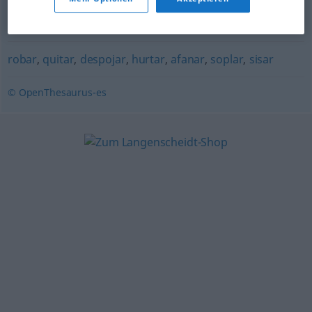
distraer
,
escamotear
,
robar
,
quitar
,
hurtar
,
mangar
,
malversar
robar
,
quitar
,
despojar
,
hurtar
,
afanar
,
soplar
,
sisar
© OpenThesaurus-es