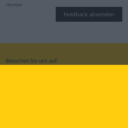
*Pflichtfeld
Feedback absenden
Besuchen Sie uns auf:
facebook
YouTube
Instagram
Langenscheidt
NUTZUNGSBEDINGUNGEN