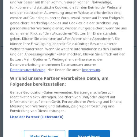
und wir besser mit Ihnen kommunizieren können. Notwendige,
funktionale und statistische Cookies, die für den Betrieb der Webseite
Übersicht aller Übersetzungen
und der statistischen Auswertung unserer Webseite erforderlich sind,
werden auf Grundlage unserer Vorauswahl immer auf Ihrem Endgerät
(Für mehr Details die Übersetzung anklicken/antippen)
gespeichert. Marketing-Cookies und Cookies, die der Bereitstellung
personalisierter Werbung dienen, werden nur gespeichert, wenn Sie uns
klauen, wegschnappen
durch einen Klick auf den „Akzeptieren“-Button Ihr Einverständnis
geben. Klicken Sie ansonsten auf „Fortfahren ohne Akzeptieren“. Sie
können Ihre Einwilligung jederzeit für zukünftige Besuche unserer
Webseite widerrufen. Wenn Sie weitere Informationen zu den Cookies
und den Anpassungsmöglichkeiten möchten, klicken Sie einfach auf den
Button „Mehr Optionen“. Weitergehende Hinweise zu der
klauen
,
wegschnappen
birlar
FAM
Datenverarbeitung entnehmen Sie ansonsten unserer
Datenschutzerklärung
. Hier finden Sie unser
Impressum
.
Wir und unsere Partner verarbeiten Daten, um
Folgendes bereitzustellen:
Synonyme für "birlar"
Genaue Geolocation-Daten verwenden. Geräteeigenschaften zur
Identifikation aktiv abfragen. Speichern von und/oder Zugriff auf
Informationen auf einem Gerät. Personalisierte Werbung und Inhalte,
Messung von Werbung und Inhalten, Zielgruppenforschung und
guindar
,
robar
,
afanar
,
hurtar
,
sustraer
,
arrebatar
Entwicklung von Dienstleistungen.
Liste der Partner (Lieferanten)
espabilar
,
robar
,
afanar
Mehr Optionen
Akzeptieren