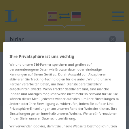
Ihre Privatsphäre ist uns wichtig
Spanisch-Deutsch Wörterbuch
birlar
Wir und unsere
716
-Partner speichern und greifen auf
Spanisch-Deutsch Übersetzung für
personenbezogene Daten wie Browserdaten oder eindeutige
Kennungen auf Ihrem Gerät zu. Durch Auswahl von Akzeptieren
"birlar"
aktivieren Sie Tracking-Technologien für die unter „Wir und unsere
Partner verarbeiten Daten, um Ihnen Dienste bereitzustellen“
aufgeführten Zwecke. Wenn Tracker deaktiviert sind, sind manche
Inhalte und Anzeigen möglicherweise nicht mehr so relevant für Sie. Sie
"birlar" Deutsch Übersetzung
können dieses Menü jederzeit wieder aufrufen, um Ihre Einstellungen zu
ändern oder Ihre Einwilligung zu widerrufen, indem Sie auf den Link
Privatsphäre-Einstellungen am unteren Rand der Webseite klicken. Ihre
„birlar“
: verbo transitivo
Einstellungen gelten innerhalb unseres Website. Weitere Informationen
finden Sie in unserer Datenschutzerklärung.
Wir verwenden Cookies, damit Sie unsere Webseite bestmöglich nutzen
birlar
[birˈlar]
v/t
FAM