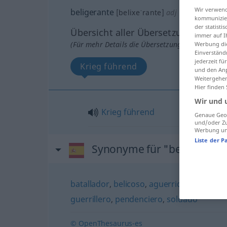
Wir verwend
beligerante
[belixeˈrante]
adj
kommunizier
der statist
Übersicht aller Übersetzungen
immer auf I
(Für mehr Details die Übersetzung anklicken/an
Werbung die
Einverständ
jederzeit f
Krieg führend
und den Anp
Weitergehen
Hier finden
Wir und 
Krieg
führend
Genaue Geol
und/oder Zu
Werbung und
Liste der P
Synonyme für "beligerante
batallador
,
belicoso
,
aguerrido
,
combativ
guerrillero
,
pendenciero
,
soldado
© OpenThesaurus-es