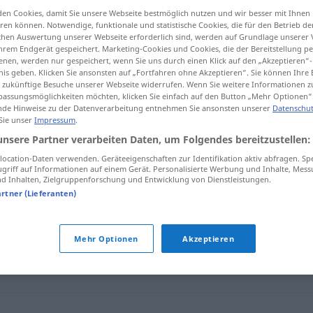
en Cookies, damit Sie unsere Webseite bestmöglich nutzen und wir besser mit Ihnen
en können. Notwendige, funktionale und statistische Cookies, die für den Betrieb d
ischen Auswertung unserer Webseite erforderlich sind, werden auf Grundlage unserer
hrem Endgerät gespeichert. Marketing-Cookies und Cookies, die der Bereitstellung per
tippen)
nen, werden nur gespeichert, wenn Sie uns durch einen Klick auf den „Akzeptieren“-
nis geben. Klicken Sie ansonsten auf „Fortfahren ohne Akzeptieren“. Sie können Ihre 
ür zukünftige Besuche unserer Webseite widerrufen. Wenn Sie weitere Informationen 
assungsmöglichkeiten möchten, klicken Sie einfach auf den Button „Mehr Optionen“
de Hinweise zu der Datenverarbeitung entnehmen Sie ansonsten unserer
Datenschut
 Sie unser
Impressum
.
unsere Partner verarbeiten Daten, um Folgendes bereitzustellen:
beligerante
ocation-Daten verwenden. Geräteeigenschaften zur Identifikation aktiv abfragen. Sp
griff auf Informationen auf einem Gerät. Personalisierte Werbung und Inhalte, Mes
 Inhalten, Zielgruppenforschung und Entwicklung von Dienstleistungen.
artner (Lieferanten)
"
Mehr Optionen
Akzeptieren
o
,
campeador
,
combatiente
,
esgrimidor
,
guerrero
,