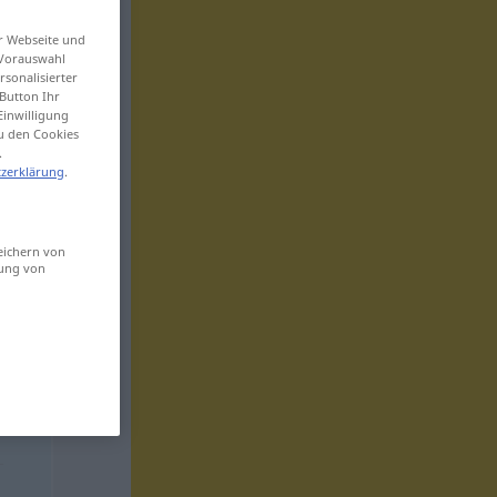
er Webseite und
 Vorauswahl
sonalisierter
Button Ihr
Einwilligung
zu den Cookies
.
zerklärung
.
eichern von
sung von