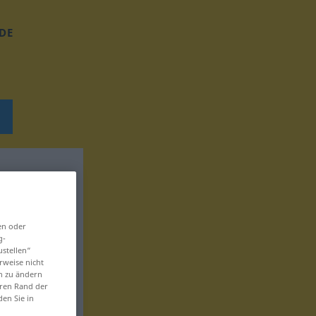
DE
en oder
g-
ustellen“
rweise nicht
en zu ändern
eren Rand der
den Sie in