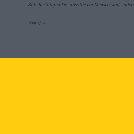
Bitte bestätigen Sie, dass Sie ein Mensch sind, inde
*Pflichtfeld
Besuchen Sie uns auf:
faceb
Langenscheidt