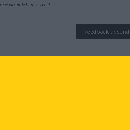
m Sie ein Häkchen setzen.*
Feedback absend
ook
YouTube
Instagram