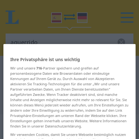
Ihre Privatsphäre ist uns wichtig
Spanisch-Deutsch Wörterbuch
aguerrido
Wir und unsere
716
-Partner speichern und greifen auf
personenbezogene Daten wie Browserdaten oder eindeutige
Spanisch-Deutsch Übersetzung für
Kennungen auf Ihrem Gerät zu. Durch Auswahl von Akzeptieren
"aguerrido"
aktivieren Sie Tracking-Technologien für die unter „Wir und unsere
Partner verarbeiten Daten, um Ihnen Dienste bereitzustellen“
aufgeführten Zwecke. Wenn Tracker deaktiviert sind, sind manche
Inhalte und Anzeigen möglicherweise nicht mehr so relevant für Sie. Sie
"aguerrido" Deutsch Übersetzung
können dieses Menü jederzeit wieder aufrufen, um Ihre Einstellungen zu
ändern oder Ihre Einwilligung zu widerrufen, indem Sie auf den Link
Privatsphäre-Einstellungen am unteren Rand der Webseite klicken. Ihre
„aguerrido“
: adjetivo
Einstellungen gelten innerhalb unseres Website. Weitere Informationen
finden Sie in unserer Datenschutzerklärung.
Wir verwenden Cookies, damit Sie unsere Webseite bestmöglich nutzen
aguerrido
[aɣɛˈrriðo]
adj