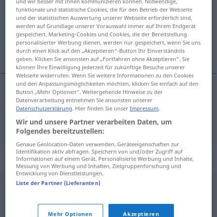
und wir besser mit Ihnen kommunizieren können. Notwendige,
funktionale und statistische Cookies, die für den Betrieb der Webseite
Übersicht aller Übersetzungen
und der statistischen Auswertung unserer Webseite erforderlich sind,
werden auf Grundlage unserer Vorauswahl immer auf Ihrem Endgerät
(Für mehr Details die Übersetzung anklicken/antippen)
gespeichert. Marketing-Cookies und Cookies, die der Bereitstellung
personalisierter Werbung dienen, werden nur gespeichert, wenn Sie uns
kriegserfahren, kampferprobt, abgehärtet
durch einen Klick auf den „Akzeptieren“-Button Ihr Einverständnis
geben. Klicken Sie ansonsten auf „Fortfahren ohne Akzeptieren“. Sie
können Ihre Einwilligung jederzeit für zukünftige Besuche unserer
Webseite widerrufen. Wenn Sie weitere Informationen zu den Cookies
und den Anpassungsmöglichkeiten möchten, klicken Sie einfach auf den
Button „Mehr Optionen“. Weitergehende Hinweise zu der
kriegserfahren
,
kampferprobt
aguerrido
Datenverarbeitung entnehmen Sie ansonsten unserer
Datenschutzerklärung
. Hier finden Sie unser
Impressum
.
Wir und unsere Partner verarbeiten Daten, um
abgehärtet
aguerrido
FIG
Folgendes bereitzustellen:
Genaue Geolocation-Daten verwenden. Geräteeigenschaften zur
Identifikation aktiv abfragen. Speichern von und/oder Zugriff auf
Synonyme für "aguerrido"
Informationen auf einem Gerät. Personalisierte Werbung und Inhalte,
Messung von Werbung und Inhalten, Zielgruppenforschung und
Entwicklung von Dienstleistungen.
Liste der Partner (Lieferanten)
batallador
,
beligerante
,
belicoso
,
combativo
,
campeador
,
combatiente
,
esgrimidor
,
guerrero
,
guerrillero
,
Mehr Optionen
Akzeptieren