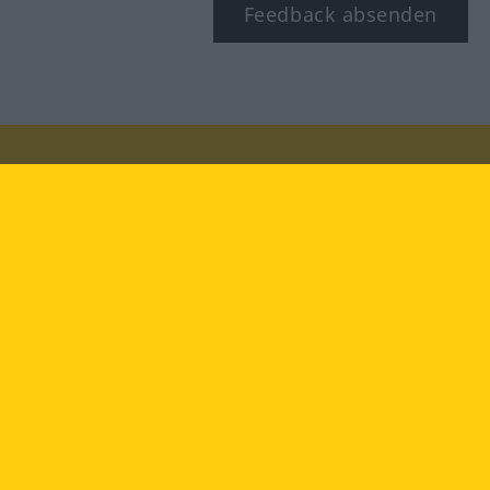
Feedback absenden
Besuchen Sie uns auf:
facebook
YouTube
Instagram
Langenscheidt
NUTZUNGSBEDINGUNGEN
DATENSCHUTZBESTIMMUNGEN