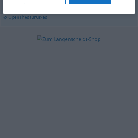
pendenciero
,
soldado
© OpenThesaurus-es