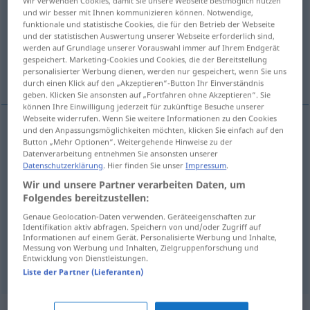
Wir verwenden Cookies, damit Sie unsere Webseite bestmöglich nutzen
und wir besser mit Ihnen kommunizieren können. Notwendige,
Übersicht aller Übersetzungen
funktionale und statistische Cookies, die für den Betrieb der Webseite
und der statistischen Auswertung unserer Webseite erforderlich sind,
(Für mehr Details die Übersetzung anklicken/antippen)
werden auf Grundlage unserer Vorauswahl immer auf Ihrem Endgerät
gespeichert. Marketing-Cookies und Cookies, die der Bereitstellung
übertreffen
Weitere Beispiele...
personalisierter Werbung dienen, werden nur gespeichert, wenn Sie uns
durch einen Klick auf den „Akzeptieren“-Button Ihr Einverständnis
geben. Klicken Sie ansonsten auf „Fortfahren ohne Akzeptieren“. Sie
können Ihre Einwilligung jederzeit für zukünftige Besuche unserer
Webseite widerrufen. Wenn Sie weitere Informationen zu den Cookies
und den Anpassungsmöglichkeiten möchten, klicken Sie einfach auf den
Button „Mehr Optionen“. Weitergehende Hinweise zu der
übertreffen
(
an
)
aventajar
en
DAT
Datenverarbeitung entnehmen Sie ansonsten unserer
Datenschutzerklärung
. Hier finden Sie unser
Impressum
.
Wir und unsere Partner verarbeiten Daten, um
Folgendes bereitzustellen:
Beispiele
Genaue Geolocation-Daten verwenden. Geräteeigenschaften zur
aventajar
a/c
preferir
Identifikation aktiv abfragen. Speichern von und/oder Zugriff auf
Informationen auf einem Gerät. Personalisierte Werbung und Inhalte,
Messung von Werbung und Inhalten, Zielgruppenforschung und
etwas
vorziehen
, einer
Sache
den
Vorzug
geben
(
DAT
)
Entwicklung von Dienstleistungen.
Liste der Partner (Lieferanten)