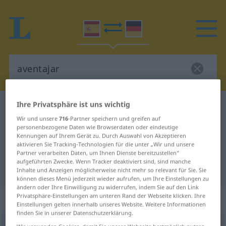
Ihre Privatsphäre ist uns wichtig
Spanisch-Deutsch Wörterbuch
aventajar
Wir und unsere
716
-Partner speichern und greifen auf
Spanisch-Deutsch Übersetzung für
personenbezogene Daten wie Browserdaten oder eindeutige
Kennungen auf Ihrem Gerät zu. Durch Auswahl von Akzeptieren
"aventajar"
aktivieren Sie Tracking-Technologien für die unter „Wir und unsere
Partner verarbeiten Daten, um Ihnen Dienste bereitzustellen“
aufgeführten Zwecke. Wenn Tracker deaktiviert sind, sind manche
"aventajar" Deutsch Übersetzung
Inhalte und Anzeigen möglicherweise nicht mehr so relevant für Sie. Sie
können dieses Menü jederzeit wieder aufrufen, um Ihre Einstellungen zu
ändern oder Ihre Einwilligung zu widerrufen, indem Sie auf den Link
„aventajar“
: verbo transitivo
Privatsphäre-Einstellungen am unteren Rand der Webseite klicken. Ihre
Einstellungen gelten innerhalb unseres Website. Weitere Informationen
finden Sie in unserer Datenschutzerklärung.
aventajar
[aβentaˈxar]
v/t