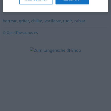
bramar
,
ulular
,
berrear
,
chillar
,
gritar
,
mugir
,
vociferar
,
bufar
,
roncar
,
tronar
,
gruñir
,
rugir
berrear
,
gritar
,
chillar
,
vociferar
,
rugir
,
rabiar
© OpenThesaurus-es