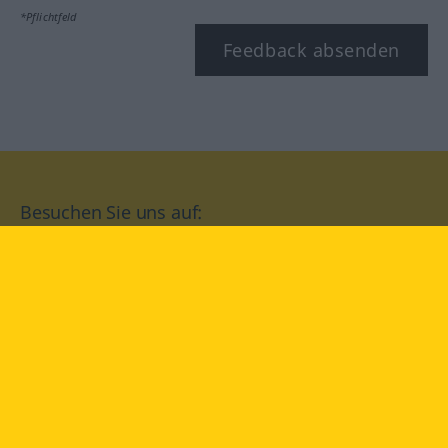
*Pflichtfeld
Feedback absenden
Besuchen Sie uns auf:
facebook
YouTube
Instagram
Langenscheidt
NUTZUNGSBEDINGUNGEN