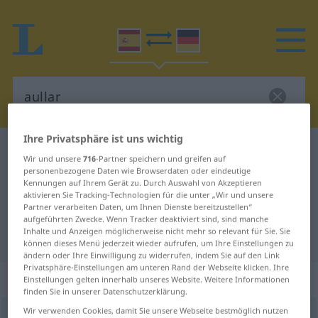
Ihre Privatsphäre ist uns wichtig
Spanisch-Deutsch Wörterbuch
aullar
Wir und unsere
716
-Partner speichern und greifen auf
Spanisch-Deutsch Übersetzung für
personenbezogene Daten wie Browserdaten oder eindeutige
Kennungen auf Ihrem Gerät zu. Durch Auswahl von Akzeptieren
"aullar"
aktivieren Sie Tracking-Technologien für die unter „Wir und unsere
Partner verarbeiten Daten, um Ihnen Dienste bereitzustellen“
aufgeführten Zwecke. Wenn Tracker deaktiviert sind, sind manche
Inhalte und Anzeigen möglicherweise nicht mehr so relevant für Sie. Sie
"aullar" Deutsch Übersetzung
können dieses Menü jederzeit wieder aufrufen, um Ihre Einstellungen zu
ändern oder Ihre Einwilligung zu widerrufen, indem Sie auf den Link
Privatsphäre-Einstellungen am unteren Rand der Webseite klicken. Ihre
„aullar“
: verbo intransitivo
Einstellungen gelten innerhalb unseres Website. Weitere Informationen
finden Sie in unserer Datenschutzerklärung.
Wir verwenden Cookies, damit Sie unsere Webseite bestmöglich nutzen
aullar
[aŭˈʎar]
v/i