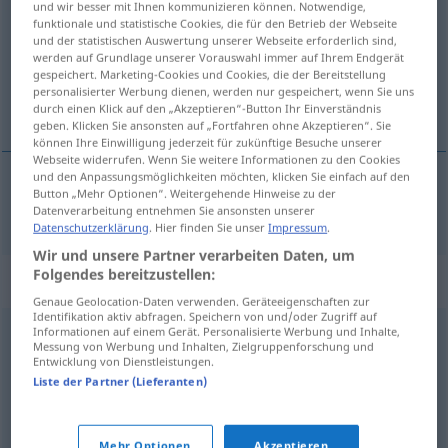
und wir besser mit Ihnen kommunizieren können. Notwendige,
funktionale und statistische Cookies, die für den Betrieb der Webseite
Übersicht aller Übersetzungen
und der statistischen Auswertung unserer Webseite erforderlich sind,
werden auf Grundlage unserer Vorauswahl immer auf Ihrem Endgerät
(Für mehr Details die Übersetzung anklicken/antippen)
gespeichert. Marketing-Cookies und Cookies, die der Bereitstellung
personalisierter Werbung dienen, werden nur gespeichert, wenn Sie uns
heulen
durch einen Klick auf den „Akzeptieren“-Button Ihr Einverständnis
geben. Klicken Sie ansonsten auf „Fortfahren ohne Akzeptieren“. Sie
können Ihre Einwilligung jederzeit für zukünftige Besuche unserer
Webseite widerrufen. Wenn Sie weitere Informationen zu den Cookies
und den Anpassungsmöglichkeiten möchten, klicken Sie einfach auf den
Button „Mehr Optionen“. Weitergehende Hinweise zu der
heulen
aullar
Datenverarbeitung entnehmen Sie ansonsten unserer
Datenschutzerklärung
. Hier finden Sie unser
Impressum
.
Wir und unsere Partner verarbeiten Daten, um
Folgendes bereitzustellen:
Synonyme für "aullar"
Genaue Geolocation-Daten verwenden. Geräteeigenschaften zur
Identifikation aktiv abfragen. Speichern von und/oder Zugriff auf
Informationen auf einem Gerät. Personalisierte Werbung und Inhalte,
ladrar
Messung von Werbung und Inhalten, Zielgruppenforschung und
Entwicklung von Dienstleistungen.
Liste der Partner (Lieferanten)
gañir
,
ulular
,
gemir
,
gruñir
Mehr Optionen
Akzeptieren