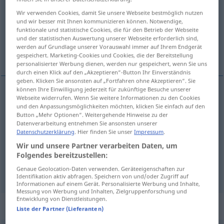
Wir verwenden Cookies, damit Sie unsere Webseite bestmöglich nutzen
Übersicht aller Übersetzungen
und wir besser mit Ihnen kommunizieren können. Notwendige,
funktionale und statistische Cookies, die für den Betrieb der Webseite
(Für mehr Details die Übersetzung anklicken/antippen)
und der statistischen Auswertung unserer Webseite erforderlich sind,
werden auf Grundlage unserer Vorauswahl immer auf Ihrem Endgerät
fähig, geschickt
geeignet, tauglich
gespeichert. Marketing-Cookies und Cookies, die der Bereitstellung
personalisierter Werbung dienen, werden nur gespeichert, wenn Sie uns
durch einen Klick auf den „Akzeptieren“-Button Ihr Einverständnis
geben. Klicken Sie ansonsten auf „Fortfahren ohne Akzeptieren“. Sie
können Ihre Einwilligung jederzeit für zukünftige Besuche unserer
Webseite widerrufen. Wenn Sie weitere Informationen zu den Cookies
fähig
,
geschickt
apto
persona
und den Anpassungsmöglichkeiten möchten, klicken Sie einfach auf den
Button „Mehr Optionen“. Weitergehende Hinweise zu der
Datenverarbeitung entnehmen Sie ansonsten unserer
Datenschutzerklärung
. Hier finden Sie unser
Impressum
.
Wir und unsere Partner verarbeiten Daten, um
geeignet
,
tauglich
apto
Folgendes bereitzustellen:
Genaue Geolocation-Daten verwenden. Geräteeigenschaften zur
Identifikation aktiv abfragen. Speichern von und/oder Zugriff auf
Informationen auf einem Gerät. Personalisierte Werbung und Inhalte,
Messung von Werbung und Inhalten, Zielgruppenforschung und
Entwicklung von Dienstleistungen.
Beispielsätze für "apto"
Liste der Partner (Lieferanten)