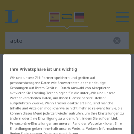
Spanisch-Deutsch Wörterbuch
apto
Ihre Privatsphäre ist uns wichtig
Spanisch-Deutsch Übersetzung für
Wir und unsere
716
-Partner speichern und greifen auf
"apto"
personenbezogene Daten wie Browserdaten oder eindeutige
Kennungen auf Ihrem Gerät zu. Durch Auswahl von Akzeptieren
aktivieren Sie Tracking-Technologien für die unter „Wir und unsere
Partner verarbeiten Daten, um Ihnen Dienste bereitzustellen“
"apto" Deutsch Übersetzung
aufgeführten Zwecke. Wenn Tracker deaktiviert sind, sind manche
Inhalte und Anzeigen möglicherweise nicht mehr so relevant für Sie. Sie
können dieses Menü jederzeit wieder aufrufen, um Ihre Einstellungen zu
„apto“
: adjetivo
ändern oder Ihre Einwilligung zu widerrufen, indem Sie auf den Link
Privatsphäre-Einstellungen am unteren Rand der Webseite klicken. Ihre
Einstellungen gelten innerhalb unseres Website. Weitere Informationen
apto
[ˈapto]
adj
finden Sie in unserer Datenschutzerklärung.