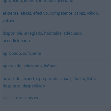
apropiado
,
idóneo
,
indicado
,
acertado
eficiente
,
eficaz
,
efectivo
,
competente
,
capaz
,
válido
,
valioso
disponible
,
arreglado
,
habitable
,
adecuado
,
acondicionado
aprobado
,
suficiente
aparejado
,
adecuado
,
idóneo
advertido
,
experto
,
preparado
,
capaz
,
ducho
,
listo
,
despierto
,
despabilado
© OpenThesaurus-es