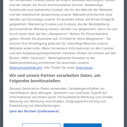
und wir besser mit Ihnen kommunizieren können. Notwendige,
funktionale und statistische Cookies, die für den Betrieb der Webseite
Übersicht aller Übersetzungen
und der statistischen Auswertung unserer Webseite erforderlich sind,
(Für mehr Details die Übersetzung anklicken/antippen)
werden auf Grundlage unserer Vorauswahl immer auf Ihrem Endgerät
gespeichert. Marketing-Cookies und Cookies, die der Bereitstellung
personalisierter Werbung dienen, werden nur gespeichert, wenn Sie uns
alias, genannt
durch einen Klick auf den „Akzeptieren“-Button Ihr Einverständnis
geben. Klicken Sie ansonsten auf „Fortfahren ohne Akzeptieren“. Sie
können Ihre Einwilligung jederzeit für zukünftige Besuche unserer
Webseite widerrufen. Wenn Sie weitere Informationen zu den Cookies
und den Anpassungsmöglichkeiten möchten, klicken Sie einfach auf den
Button „Mehr Optionen“. Weitergehende Hinweise zu der
alias,
genannt
alias
Datenverarbeitung entnehmen Sie ansonsten unserer
Datenschutzerklärung
. Hier finden Sie unser
Impressum
.
Wir und unsere Partner verarbeiten Daten, um
„alias“
: masculino
Folgendes bereitzustellen:
Genaue Geolocation-Daten verwenden. Geräteeigenschaften zur
Identifikation aktiv abfragen. Speichern von und/oder Zugriff auf
alias
[ˈalĭas]
m
Informationen auf einem Gerät. Personalisierte Werbung und Inhalte,
Messung von Werbung und Inhalten, Zielgruppenforschung und
Übersicht aller Übersetzungen
Entwicklung von Dienstleistungen.
Liste der Partner (Lieferanten)
(Für mehr Details die Übersetzung anklicken/antippen)
Spitzname, Deckname