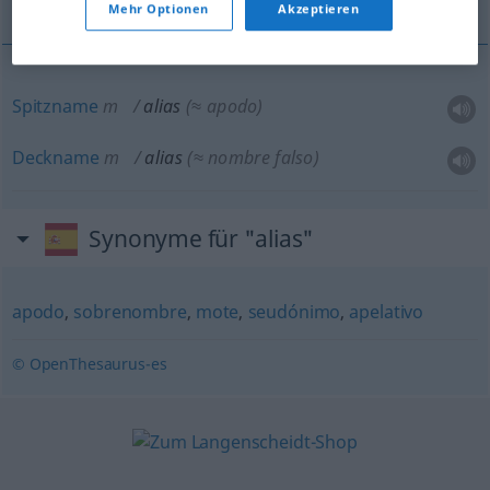
Mehr Optionen
Akzeptieren
Spitzname
m
alias
(≈ apodo)
Deckname
m
alias
(≈ nombre falso)
Synonyme für "alias"
apodo
,
sobrenombre
,
mote
,
seudónimo
,
apelativo
© OpenThesaurus-es