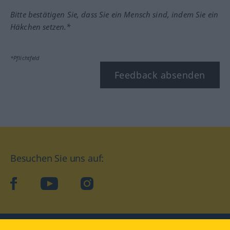
Bitte bestätigen Sie, dass Sie ein Mensch sind, indem Sie ein
Häkchen setzen.*
*Pflichtfeld
Feedback absenden
Besuchen Sie uns auf:
facebook
YouTube
Instagram