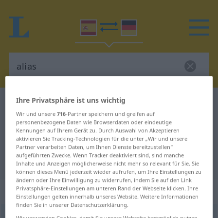
Ihre Privatsphäre ist uns wichtig
Spanisch-Deutsch Wörterbuch
alias
Wir und unsere
716
-Partner speichern und greifen auf
Spanisch-Deutsch Übersetzung für
personenbezogene Daten wie Browserdaten oder eindeutige
Kennungen auf Ihrem Gerät zu. Durch Auswahl von Akzeptieren
"alias"
aktivieren Sie Tracking-Technologien für die unter „Wir und unsere
Partner verarbeiten Daten, um Ihnen Dienste bereitzustellen“
aufgeführten Zwecke. Wenn Tracker deaktiviert sind, sind manche
"alias" Deutsch Übersetzung
Inhalte und Anzeigen möglicherweise nicht mehr so relevant für Sie. Sie
können dieses Menü jederzeit wieder aufrufen, um Ihre Einstellungen zu
ändern oder Ihre Einwilligung zu widerrufen, indem Sie auf den Link
Privatsphäre-Einstellungen am unteren Rand der Webseite klicken. Ihre
„alias“
: adverbio
Einstellungen gelten innerhalb unseres Website. Weitere Informationen
finden Sie in unserer Datenschutzerklärung.
alias
[ˈalĭas]
adv
Wir verwenden Cookies, damit Sie unsere Webseite bestmöglich nutzen