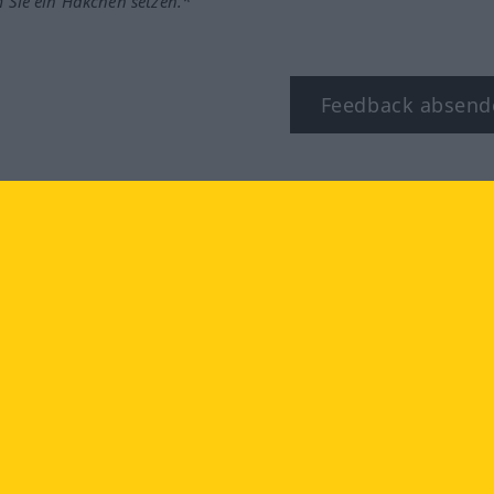
m Sie ein Häkchen setzen.*
Feedback absend
ook
YouTube
Instagram