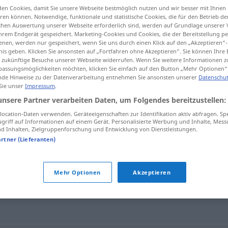
en Cookies, damit Sie unsere Webseite bestmöglich nutzen und wir besser mit Ihnen
en können. Notwendige, funktionale und statistische Cookies, die für den Betrieb d
ischen Auswertung unserer Webseite erforderlich sind, werden auf Grundlage unserer
hrem Endgerät gespeichert. Marketing-Cookies und Cookies, die der Bereitstellung per
nen, werden nur gespeichert, wenn Sie uns durch einen Klick auf den „Akzeptieren“-
tippen)
nis geben. Klicken Sie ansonsten auf „Fortfahren ohne Akzeptieren“. Sie können Ihre 
ür zukünftige Besuche unserer Webseite widerrufen. Wenn Sie weitere Informationen 
assungsmöglichkeiten möchten, klicken Sie einfach auf den Button „Mehr Optionen“
de Hinweise zu der Datenverarbeitung entnehmen Sie ansonsten unserer
Datenschut
 Sie unser
Impressum
.
unsere Partner verarbeiten Daten, um Folgendes bereitzustellen:
Spitzname
ocation-Daten verwenden. Geräteeigenschaften zur Identifikation aktiv abfragen. Sp
griff auf Informationen auf einem Gerät. Personalisierte Werbung und Inhalte, Mes
 Inhalten, Zielgruppenforschung und Entwicklung von Dienstleistungen.
artner (Lieferanten)
Mehr Optionen
Akzeptieren