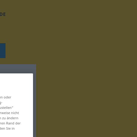
DE
en oder
g-
ustellen“
rweise nicht
en zu ändern
eren Rand der
den Sie in