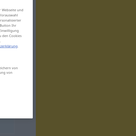
er Webseite und
 Vorauswahl
sonalisierter
Button Ihr
Einwilligung
zu den Cookies
.
zerklärung
.
eichern von
sung von