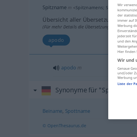
Wir verwend
Spitzname
m
<
Spitznamens
;
Spitznamen
>
kommunizier
der statist
Übersicht aller Übersetzungen
immer auf I
Werbung die
(Für mehr Details die Übersetzung anklicken/an
Einverständ
jederzeit f
apodo
und den Anp
Weitergehen
Hier finden
Wir und 
apodo
m
Genaue Geol
und/oder Zu
Werbung und
Liste der P
Synonyme für "Spitzname"
Beiname
,
Spottname
© OpenThesaurus.de