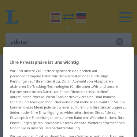
Ihre Privatsphäre ist uns wichtig
Spanisch-Deutsch Wörterbuch
adorar
Wir und unsere
716
-Partner speichern und greifen auf
Spanisch-Deutsch Übersetzung für
personenbezogene Daten wie Browserdaten oder eindeutige
Kennungen auf Ihrem Gerät zu. Durch Auswahl von Akzeptieren
"adorar"
aktivieren Sie Tracking-Technologien für die unter „Wir und unsere
Partner verarbeiten Daten, um Ihnen Dienste bereitzustellen“
aufgeführten Zwecke. Wenn Tracker deaktiviert sind, sind manche
"adorar" Deutsch Übersetzung
Inhalte und Anzeigen möglicherweise nicht mehr so relevant für Sie. Sie
können dieses Menü jederzeit wieder aufrufen, um Ihre Einstellungen zu
ändern oder Ihre Einwilligung zu widerrufen, indem Sie auf den Link
Privatsphäre-Einstellungen am unteren Rand der Webseite klicken. Ihre
„adorar“
: verbo transitivo
Einstellungen gelten innerhalb unseres Website. Weitere Informationen
finden Sie in unserer Datenschutzerklärung.
adorar
[aðoˈrar]
v/t
Wir verwenden Cookies, damit Sie unsere Webseite bestmöglich nutzen