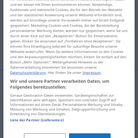
und wir besser mit Ihnen kommunizieren können. Notwendige,
funktionale und statistische Cookies, die für den Betrieb der Webseite
Übersicht aller Übersetzungen
und der statistischen Auswertung unserer Webseite erforderlich sind,
(Für mehr Details die Übersetzung anklicken/antippen)
werden auf Grundlage unserer Vorauswahl immer auf Ihrem Endgerät
gespeichert. Marketing-Cookies und Cookies, die der Bereitstellung
personalisierter Werbung dienen, werden nur gespeichert, wenn Sie uns
anbeten, verehren, vergöttern, abgöttisch
durch einen Klick auf den „Akzeptieren“-Button Ihr Einverständnis
lieben
geben. Klicken Sie ansonsten auf „Fortfahren ohne Akzeptieren“. Sie
können Ihre Einwilligung jederzeit für zukünftige Besuche unserer
Webseite widerrufen. Wenn Sie weitere Informationen zu den Cookies
sehr gerne mögen
und den Anpassungsmöglichkeiten möchten, klicken Sie einfach auf den
Button „Mehr Optionen“. Weitergehende Hinweise zu der
Datenverarbeitung entnehmen Sie ansonsten unserer
Datenschutzerklärung
. Hier finden Sie unser
Impressum
.
Wir und unsere Partner verarbeiten Daten, um
Folgendes bereitzustellen:
anbeten
adorar
REL
Genaue Geolocation-Daten verwenden. Geräteeigenschaften zur
Identifikation aktiv abfragen. Speichern von und/oder Zugriff auf
verehren
adorar
(≈ admirar)
FIG
Informationen auf einem Gerät. Personalisierte Werbung und Inhalte,
Messung von Werbung und Inhalten, Zielgruppenforschung und
Entwicklung von Dienstleistungen.
vergöttern
adorar
(≈ amar demasiado)
Liste der Partner (Lieferanten)
abgöttisch
lieben
adorar