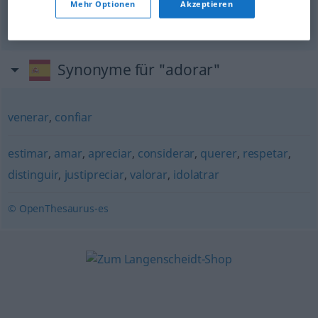
Mehr Optionen
Akzeptieren
sehr
gerne
mögen
adorar
(≈ gustar mucho)
Synonyme für "adorar"
venerar
,
confiar
estimar
,
amar
,
apreciar
,
considerar
,
querer
,
respetar
,
distinguir
,
justipreciar
,
valorar
,
idolatrar
© OpenThesaurus-es