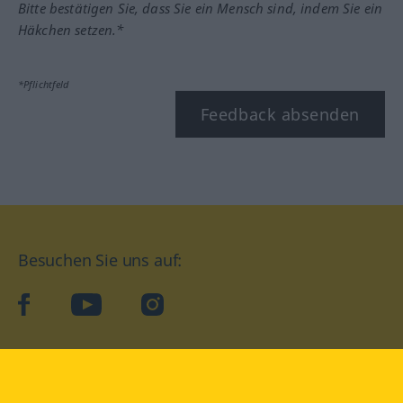
Bitte bestätigen Sie, dass Sie ein Mensch sind, indem Sie ein
Häkchen setzen.*
*Pflichtfeld
Feedback absenden
Besuchen Sie uns auf:
facebook
YouTube
Instagram