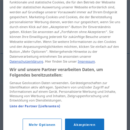
funktionale und statistische Cookies, die für den Betrieb der Webseite
und der statistischen Auswertung unserer Webseite erforderlich sind,
acaramelarse
[akarameˈlarse]
v/r
FAM
werden auf Grundlage unserer Vorauswahl immer auf Ihrem Endgerät
gespeichert. Marketing-Cookies und Cookies, die der Bereitstellung
Übersicht aller Übersetzungen
personalisierter Werbung dienen, werden nur gespeichert, wenn Sie uns
durch einen Klick auf den „Akzeptieren“-Button Ihr Einverständnis
(Für mehr Details die Übersetzung anklicken/antippen)
geben. Klicken Sie ansonsten auf „Fortfahren ohne Akzeptieren“. Sie
können Ihre Einwilligung jederzeit für zukünftige Besuche unserer
sehr verliebt tun
Webseite widerrufen. Wenn Sie weitere Informationen zu den Cookies
und den Anpassungsmöglichkeiten möchten, klicken Sie einfach auf den
Button „Mehr Optionen“. Weitergehende Hinweise zu der
Datenverarbeitung entnehmen Sie ansonsten unserer
Datenschutzerklärung
. Hier finden Sie unser
Impressum
.
Wir und unsere Partner verarbeiten Daten, um
sehr
verliebt
tun
acaramelarse
Folgendes bereitzustellen:
Genaue Geolocation-Daten verwenden. Geräteeigenschaften zur
Identifikation aktiv abfragen. Speichern von und/oder Zugriff auf
Informationen auf einem Gerät. Personalisierte Werbung und Inhalte,
Messung von Werbung und Inhalten, Zielgruppenforschung und
Entwicklung von Dienstleistungen.
Liste der Partner (Lieferanten)
Mehr Optionen
Akzeptieren