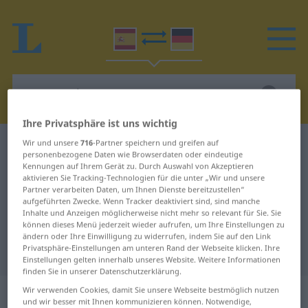
Ihre Privatsphäre ist uns wichtig
Wir und unsere
716
-Partner speichern und greifen auf
Spanisch-Deutsch Wörterbuch
acaramelarse
personenbezogene Daten wie Browserdaten oder eindeutige
Spanisch-Deutsch Übersetzung für
Kennungen auf Ihrem Gerät zu. Durch Auswahl von Akzeptieren
aktivieren Sie Tracking-Technologien für die unter „Wir und unsere
"acaramelarse"
Partner verarbeiten Daten, um Ihnen Dienste bereitzustellen“
aufgeführten Zwecke. Wenn Tracker deaktiviert sind, sind manche
Inhalte und Anzeigen möglicherweise nicht mehr so relevant für Sie. Sie
können dieses Menü jederzeit wieder aufrufen, um Ihre Einstellungen zu
"acaramelarse" Deutsch
ändern oder Ihre Einwilligung zu widerrufen, indem Sie auf den Link
Privatsphäre-Einstellungen am unteren Rand der Webseite klicken. Ihre
Übersetzung
Einstellungen gelten innerhalb unseres Website. Weitere Informationen
finden Sie in unserer Datenschutzerklärung.
„acaramelarse“
: verbo reflexivo
Wir verwenden Cookies, damit Sie unsere Webseite bestmöglich nutzen
und wir besser mit Ihnen kommunizieren können. Notwendige,