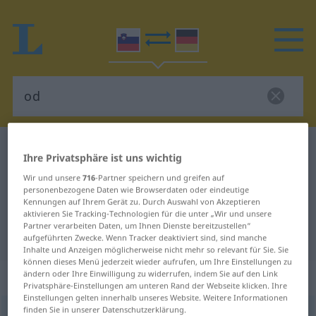
Slowenisch-Deutsch Wörterbuch
od
Ihre Privatsphäre ist uns wichtig
Slowenisch-Deutsch Übersetzung
Wir und unsere
716
-Partner speichern und greifen auf
personenbezogene Daten wie Browserdaten oder eindeutige
für "od"
Kennungen auf Ihrem Gerät zu. Durch Auswahl von Akzeptieren
aktivieren Sie Tracking-Technologien für die unter „Wir und unsere
Partner verarbeiten Daten, um Ihnen Dienste bereitzustellen“
"od" Deutsch Übersetzung
aufgeführten Zwecke. Wenn Tracker deaktiviert sind, sind manche
Inhalte und Anzeigen möglicherweise nicht mehr so relevant für Sie. Sie
können dieses Menü jederzeit wieder aufrufen, um Ihre Einstellungen zu
„od“
ändern oder Ihre Einwilligung zu widerrufen, indem Sie auf den Link
Privatsphäre-Einstellungen am unteren Rand der Webseite klicken. Ihre
Einstellungen gelten innerhalb unseres Website. Weitere Informationen
finden Sie in unserer Datenschutzerklärung.
od
<
gen
>