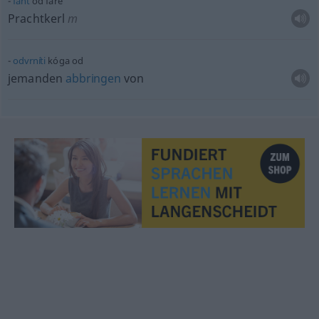
fànt
od fáre
Prachtkerl
m
odvrníti
kóga od
jemanden
abbringen
von