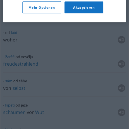
Mehr Optionen
Akzeptieren
súniti
od sêbe
von sich wegstoßen
od
kód
woher
žarèč
od vesêlja
freudestrahlend
sám
od sêbe
von
selbst
kipéti
od jéze
schäumen
vor
Wut