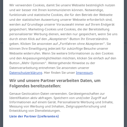
Wir verwenden Cookies, damit Sie unsere Webseite bestmöglich nutzen
Übersicht aller Übersetzungen
und wir besser mit Ihnen kommunizieren können. Notwendige,
funktionale und statistische Cookies, die für den Betrieb der Webseite
(Für mehr Details die Übersetzung anklicken/antippen)
und der statistischen Auswertung unserer Webseite erforderlich sind,
werden auf Grundlage unserer Vorauswahl immer auf Ihrem Endgerät
von, seit, ab
gespeichert. Marketing-Cookies und Cookies, die der Bereitstellung
personalisierter Werbung dienen, werden nur gespeichert, wenn Sie uns
durch einen Klick auf den „Akzeptieren“-Button Ihr Einverständnis
geben. Klicken Sie ansonsten auf „Fortfahren ohne Akzeptieren“. Sie
können Ihre Einwilligung jederzeit für zukünftige Besuche unserer
Webseite widerrufen. Wenn Sie weitere Informationen zu den Cookies
und den Anpassungsmöglichkeiten möchten, klicken Sie einfach auf den
von,
seit
od
(
DAT
)
Button „Mehr Optionen“. Weitergehende Hinweise zu der
Datenverarbeitung entnehmen Sie ansonsten unserer
ab
od
Datenschutzerklärung
. Hier finden Sie unser
Impressum
.
Wir und unsere Partner verarbeiten Daten, um
Folgendes bereitzustellen:
Beispielsätze für "od"
Genaue Geolocation-Daten verwenden. Geräteeigenschaften zur
Identifikation aktiv abfragen. Speichern von und/oder Zugriff auf
Informationen auf einem Gerät. Personalisierte Werbung und Inhalte,
Messung von Werbung und Inhalten, Zielgruppenforschung und
Entwicklung von Dienstleistungen.
od
kdáj
Liste der Partner (Lieferanten)
seit
wann