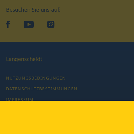
Besuchen Sie uns auf:
facebook
YouTube
Instagram
Langenscheidt
NUTZUNGSBEDINGUNGEN
DATENSCHUTZBESTIMMUNGEN
IMPRESSUM
PRIVATSPHÄRE-EINSTELLUNGEN
LATEINWÖRTERBUCH MIT CODE