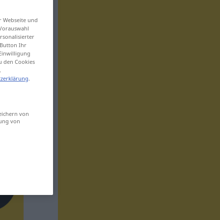
er Webseite und
 Vorauswahl
sonalisierter
Button Ihr
Einwilligung
zu den Cookies
.
zerklärung
.
eichern von
sung von