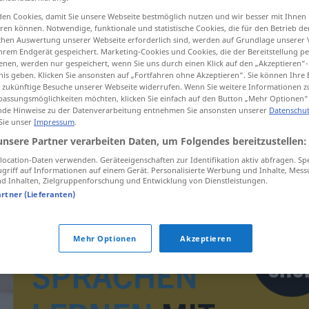
en Cookies, damit Sie unsere Webseite bestmöglich nutzen und wir besser mit Ihnen
en können. Notwendige, funktionale und statistische Cookies, die für den Betrieb d
ischen Auswertung unserer Webseite erforderlich sind, werden auf Grundlage unserer
hrem Endgerät gespeichert. Marketing-Cookies und Cookies, die der Bereitstellung per
tippen)
nen, werden nur gespeichert, wenn Sie uns durch einen Klick auf den „Akzeptieren“-
nis geben. Klicken Sie ansonsten auf „Fortfahren ohne Akzeptieren“. Sie können Ihre 
ür zukünftige Besuche unserer Webseite widerrufen. Wenn Sie weitere Informationen 
assungsmöglichkeiten möchten, klicken Sie einfach auf den Button „Mehr Optionen“
de Hinweise zu der Datenverarbeitung entnehmen Sie ansonsten unserer
Datenschut
 Sie unser
Impressum
.
unsere Partner verarbeiten Daten, um Folgendes bereitzustellen:
schäumen
a.
FIG
ocation-Daten verwenden. Geräteeigenschaften zur Identifikation aktiv abfragen. Sp
griff auf Informationen auf einem Gerät. Personalisierte Werbung und Inhalte, Mes
 Inhalten, Zielgruppenforschung und Entwicklung von Dienstleistungen.
artner (Lieferanten)
Mehr Optionen
Akzeptieren