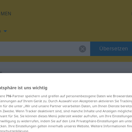
HMEN
h
Übersetzen
n
ung für "schäumen"
atsphäre ist uns wichtig
sere
716
-Partner speichern und greifen auf personenbezogene Daten wie Browserdat
Kennungen auf Ihrem Gerät zu. Durch Auswahl von Akzeptieren aktivieren Sie Trackin
etzung
n für die unter „Wir und unsere Partner verarbeiten Daten, um Ihnen Dienste bereitz
n Zwecke. Wenn Tracker deaktiviert sind, sind manche Inhalte und Anzeigen mögliche
evant für Sie. Sie können dieses Menü jederzeit wieder aufrufen, um Ihre Einstellung
inwilligung zu widerrufen, indem Sie auf den Link Privatsphäre-Einstellungen am unt
cken. Ihre Einstellungen gelten innerhalb unseres Website. Weitere Informationen fin
enschutzerklärung.