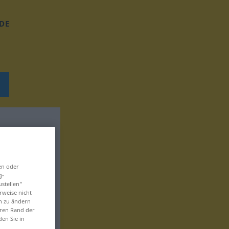
DE
en oder
g-
ustellen“
rweise nicht
en zu ändern
eren Rand der
den Sie in