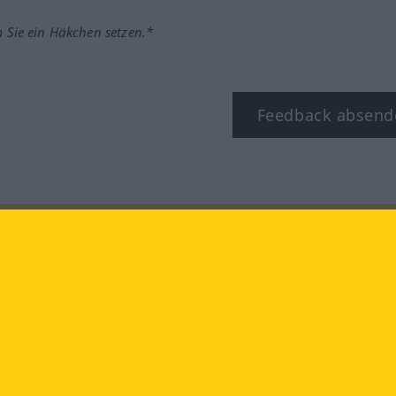
m Sie ein Häkchen setzen.*
Feedback absend
ook
YouTube
Instagram