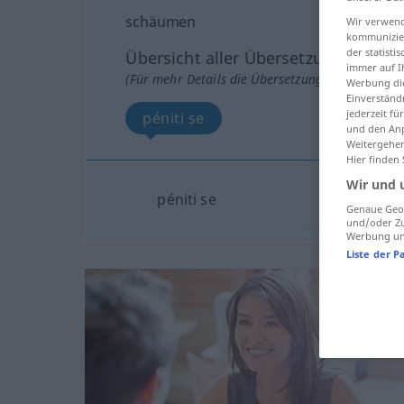
schäumen
Wir verwend
kommunizier
der statist
Übersicht aller Übersetzungen
immer auf I
(Für mehr Details die Übersetzung anklicken/an
Werbung die
Einverständ
jederzeit f
péniti se
und den Anp
Weitergehen
Hier finden
Wir und 
péniti se
Genaue Geol
und/oder Zu
Werbung und
Liste der P