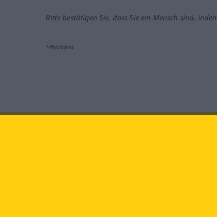
Bitte bestätigen Sie, dass Sie ein Mensch sind, inde
*Pflichtfeld
Besuchen Sie uns auf:
faceb
Langenscheidt