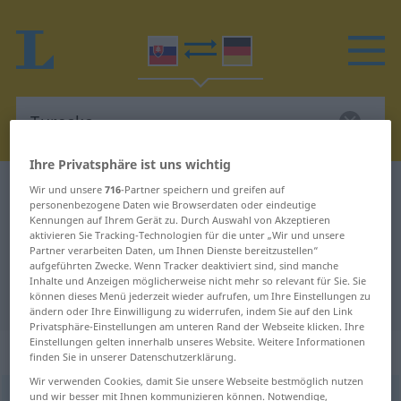
Ihre Privatsphäre ist uns wichtig
Slowakisch-Deutsch Wörterbuch
Turecko
Wir und unsere
716
-Partner speichern und greifen auf
personenbezogene Daten wie Browserdaten oder eindeutige
Slowakisch-Deutsch Übersetzung
Kennungen auf Ihrem Gerät zu. Durch Auswahl von Akzeptieren
aktivieren Sie Tracking-Technologien für die unter „Wir und unsere
für "Turecko"
Partner verarbeiten Daten, um Ihnen Dienste bereitzustellen“
aufgeführten Zwecke. Wenn Tracker deaktiviert sind, sind manche
Inhalte und Anzeigen möglicherweise nicht mehr so relevant für Sie. Sie
"Turecko" Deutsch Übersetzung
können dieses Menü jederzeit wieder aufrufen, um Ihre Einstellungen zu
ändern oder Ihre Einwilligung zu widerrufen, indem Sie auf den Link
Privatsphäre-Einstellungen am unteren Rand der Webseite klicken. Ihre
Einstellungen gelten innerhalb unseres Website. Weitere Informationen
„Turecko“
: Neutrum
finden Sie in unserer Datenschutzerklärung.
Wir verwenden Cookies, damit Sie unsere Webseite bestmöglich nutzen
und wir besser mit Ihnen kommunizieren können. Notwendige,
Turecko
n