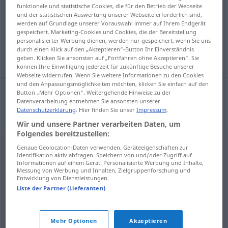
funktionale und statistische Cookies, die für den Betrieb der Webseite
und der statistischen Auswertung unserer Webseite erforderlich sind,
Übersicht aller Übersetzungen
werden auf Grundlage unserer Vorauswahl immer auf Ihrem Endgerät
(Für mehr Details die Übersetzung anklicken/antippen)
gespeichert. Marketing-Cookies und Cookies, die der Bereitstellung
personalisierter Werbung dienen, werden nur gespeichert, wenn Sie uns
durch einen Klick auf den „Akzeptieren“-Button Ihr Einverständnis
Turecko
geben. Klicken Sie ansonsten auf „Fortfahren ohne Akzeptieren“. Sie
können Ihre Einwilligung jederzeit für zukünftige Besuche unserer
Webseite widerrufen. Wenn Sie weitere Informationen zu den Cookies
und den Anpassungsmöglichkeiten möchten, klicken Sie einfach auf den
Button „Mehr Optionen“. Weitergehende Hinweise zu der
Datenverarbeitung entnehmen Sie ansonsten unserer
Turecko
n
Türkei
Datenschutzerklärung
. Hier finden Sie unser
Impressum
.
Wir und unsere Partner verarbeiten Daten, um
Folgendes bereitzustellen:
Genaue Geolocation-Daten verwenden. Geräteeigenschaften zur
Identifikation aktiv abfragen. Speichern von und/oder Zugriff auf
Informationen auf einem Gerät. Personalisierte Werbung und Inhalte,
Messung von Werbung und Inhalten, Zielgruppenforschung und
Entwicklung von Dienstleistungen.
Liste der Partner (Lieferanten)
Mehr Optionen
Akzeptieren