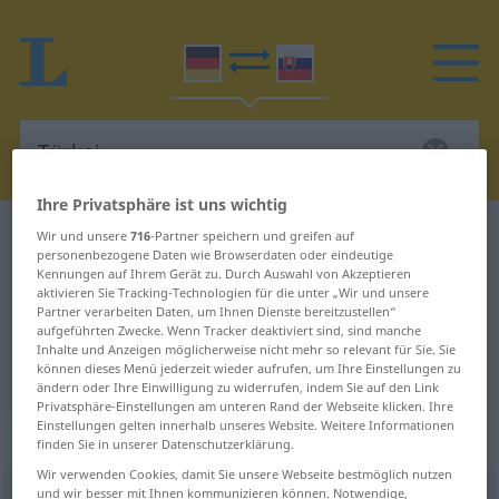
Ihre Privatsphäre ist uns wichtig
Deutsch-Slowakisch Wörterbuch
Türkei
Wir und unsere
716
-Partner speichern und greifen auf
personenbezogene Daten wie Browserdaten oder eindeutige
Deutsch-Slowakisch Übersetzung
Kennungen auf Ihrem Gerät zu. Durch Auswahl von Akzeptieren
aktivieren Sie Tracking-Technologien für die unter „Wir und unsere
für "Türkei"
Partner verarbeiten Daten, um Ihnen Dienste bereitzustellen“
aufgeführten Zwecke. Wenn Tracker deaktiviert sind, sind manche
Inhalte und Anzeigen möglicherweise nicht mehr so relevant für Sie. Sie
"Türkei" Slowakisch Übersetzung
können dieses Menü jederzeit wieder aufrufen, um Ihre Einstellungen zu
ändern oder Ihre Einwilligung zu widerrufen, indem Sie auf den Link
Privatsphäre-Einstellungen am unteren Rand der Webseite klicken. Ihre
Einstellungen gelten innerhalb unseres Website. Weitere Informationen
„Türkei“
: feminin
finden Sie in unserer Datenschutzerklärung.
Wir verwenden Cookies, damit Sie unsere Webseite bestmöglich nutzen
und wir besser mit Ihnen kommunizieren können. Notwendige,
Türkei
f