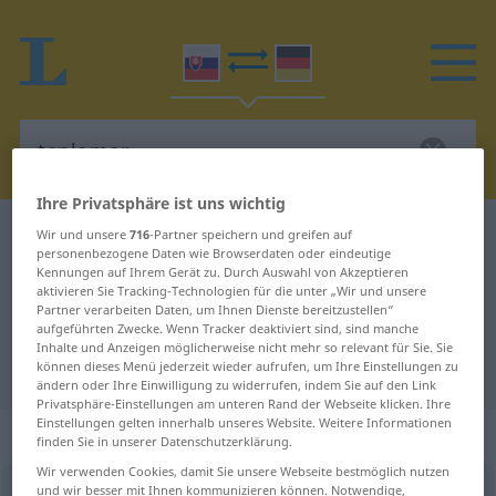
Ihre Privatsphäre ist uns wichtig
Slowakisch-Deutsch Wörterbuch
teplomer
Wir und unsere
716
-Partner speichern und greifen auf
personenbezogene Daten wie Browserdaten oder eindeutige
Slowakisch-Deutsch Übersetzung
Kennungen auf Ihrem Gerät zu. Durch Auswahl von Akzeptieren
aktivieren Sie Tracking-Technologien für die unter „Wir und unsere
für "teplomer"
Partner verarbeiten Daten, um Ihnen Dienste bereitzustellen“
aufgeführten Zwecke. Wenn Tracker deaktiviert sind, sind manche
Inhalte und Anzeigen möglicherweise nicht mehr so relevant für Sie. Sie
"teplomer" Deutsch Übersetzung
können dieses Menü jederzeit wieder aufrufen, um Ihre Einstellungen zu
ändern oder Ihre Einwilligung zu widerrufen, indem Sie auf den Link
Privatsphäre-Einstellungen am unteren Rand der Webseite klicken. Ihre
Einstellungen gelten innerhalb unseres Website. Weitere Informationen
„teplomer“
: maskulin
finden Sie in unserer Datenschutzerklärung.
Wir verwenden Cookies, damit Sie unsere Webseite bestmöglich nutzen
und wir besser mit Ihnen kommunizieren können. Notwendige,
teplomer
m