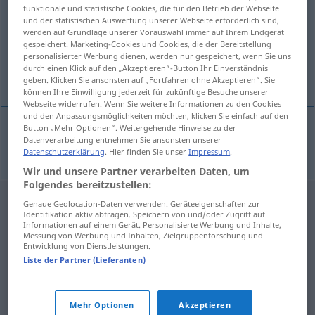
funktionale und statistische Cookies, die für den Betrieb der Webseite
und der statistischen Auswertung unserer Webseite erforderlich sind,
Übersicht aller Übersetzungen
werden auf Grundlage unserer Vorauswahl immer auf Ihrem Endgerät
(Für mehr Details die Übersetzung anklicken/antippen)
gespeichert. Marketing-Cookies und Cookies, die der Bereitstellung
personalisierter Werbung dienen, werden nur gespeichert, wenn Sie uns
durch einen Klick auf den „Akzeptieren“-Button Ihr Einverständnis
Thermometer
geben. Klicken Sie ansonsten auf „Fortfahren ohne Akzeptieren“. Sie
können Ihre Einwilligung jederzeit für zukünftige Besuche unserer
Webseite widerrufen. Wenn Sie weitere Informationen zu den Cookies
und den Anpassungsmöglichkeiten möchten, klicken Sie einfach auf den
Button „Mehr Optionen“. Weitergehende Hinweise zu der
Datenverarbeitung entnehmen Sie ansonsten unserer
Thermometer
n
teplomer
Datenschutzerklärung
. Hier finden Sie unser
Impressum
.
Wir und unsere Partner verarbeiten Daten, um
Folgendes bereitzustellen:
Genaue Geolocation-Daten verwenden. Geräteeigenschaften zur
Identifikation aktiv abfragen. Speichern von und/oder Zugriff auf
Informationen auf einem Gerät. Personalisierte Werbung und Inhalte,
Messung von Werbung und Inhalten, Zielgruppenforschung und
Entwicklung von Dienstleistungen.
Liste der Partner (Lieferanten)
Mehr Optionen
Akzeptieren