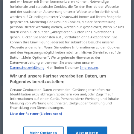
und wir besser mit Ihnen kommunizieren können. Notwendige,
funktionale und statistische Cookies, die für den Betrieb der Webseite
Thermometer
n
und der statistischen Auswertung unserer Webseite erforderlich sind,
werden auf Grundlage unserer Vorauswahl immer auf Ihrem Endgerät
Übersicht aller Übersetzungen
gespeichert. Marketing-Cookies und Cookies, die der Bereitstellung
personalisierter Werbung dienen, werden nur gespeichert, wenn Sie uns
(Für mehr Details die Übersetzung anklicken/antippen)
durch einen Klick auf den „Akzeptieren“-Button Ihr Einverständnis
geben. Klicken Sie ansonsten auf „Fortfahren ohne Akzeptieren“. Sie
teplomer
können Ihre Einwilligung jederzeit für zukünftige Besuche unserer
Webseite widerrufen. Wenn Sie weitere Informationen zu den Cookies
und den Anpassungsmöglichkeiten möchten, klicken Sie einfach auf den
Button „Mehr Optionen“. Weitergehende Hinweise zu der
Datenverarbeitung entnehmen Sie ansonsten unserer
Datenschutzerklärung
. Hier finden Sie unser
Impressum
.
teplomer
m
Thermometer
Wir und unsere Partner verarbeiten Daten, um
Folgendes bereitzustellen:
Genaue Geolocation-Daten verwenden. Geräteeigenschaften zur
Synonyme für "Thermometer"
Identifikation aktiv abfragen. Speichern von und/oder Zugriff auf
Informationen auf einem Gerät. Personalisierte Werbung und Inhalte,
Messung von Werbung und Inhalten, Zielgruppenforschung und
Entwicklung von Dienstleistungen.
Quecksilber (ugs.)
Liste der Partner (Lieferanten)
© OpenThesaurus.de
Mehr Optionen
Akzeptieren