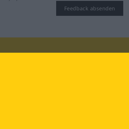
Feedback absenden
Besuchen Sie uns auf:
facebook
YouTube
Instagram
Langenscheidt
NUTZUNGSBEDINGUNGEN