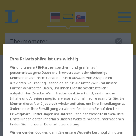
Ihre Privatsphäre ist uns wichtig
Deutsch-Slowakisch Wörterbuch
Thermometer
Wir und unsere
716
-Partner speichern und greifen auf
Deutsch-Slowakisch Übersetzung
personenbezogene Daten wie Browserdaten oder eindeutige
Kennungen auf Ihrem Gerät zu. Durch Auswahl von Akzeptieren
für "Thermometer"
aktivieren Sie Tracking-Technologien für die unter „Wir und unsere
Partner verarbeiten Daten, um Ihnen Dienste bereitzustellen“
aufgeführten Zwecke. Wenn Tracker deaktiviert sind, sind manche
Inhalte und Anzeigen möglicherweise nicht mehr so relevant für Sie. Sie
"Thermometer" Slowakisch
können dieses Menü jederzeit wieder aufrufen, um Ihre Einstellungen zu
ändern oder Ihre Einwilligung zu widerrufen, indem Sie auf den Link
Übersetzung
Privatsphäre-Einstellungen am unteren Rand der Webseite klicken. Ihre
Einstellungen gelten innerhalb unseres Website. Weitere Informationen
finden Sie in unserer Datenschutzerklärung.
„Thermometer“
: Neutrum
Wir verwenden Cookies, damit Sie unsere Webseite bestmöglich nutzen