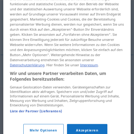
funktionale und statistische Cookies, die für den Betrieb der Webseite
tehotenstvo
n
und der statistischen Auswertung unserer Webseite erforderlich sind,
werden auf Grundlage unserer Vorauswahl immer auf Ihrem Endgerät
gespeichert. Marketing-Cookies und Cookies, die der Bereitstellung
Übersicht aller Übersetzungen
personalisierter Werbung dienen, werden nur gespeichert, wenn Sie uns
(Für mehr Details die Übersetzung anklicken/antippen)
durch einen Klick auf den „Akzeptieren“-Button Ihr Einverständnis
geben. Klicken Sie ansonsten auf „Fortfahren ohne Akzeptieren“. Sie
können Ihre Einwilligung jederzeit für zukünftige Besuche unserer
Schwangerschaft
Webseite widerrufen. Wenn Sie weitere Informationen zu den Cookies
und den Anpassungsmöglichkeiten möchten, klicken Sie einfach auf den
Button „Mehr Optionen“. Weitergehende Hinweise zu der
Datenverarbeitung entnehmen Sie ansonsten unserer
Datenschutzerklärung
. Hier finden Sie unser
Impressum
.
Schwangerschaft
f
tehotenstvo
Wir und unsere Partner verarbeiten Daten, um
Folgendes bereitzustellen:
Genaue Geolocation-Daten verwenden. Geräteeigenschaften zur
Identifikation aktiv abfragen. Speichern von und/oder Zugriff auf
Informationen auf einem Gerät. Personalisierte Werbung und Inhalte,
Messung von Werbung und Inhalten, Zielgruppenforschung und
Entwicklung von Dienstleistungen.
Liste der Partner (Lieferanten)
Mehr Optionen
Akzeptieren