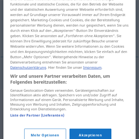
funktionale und statistische Cookies, die für den Betrieb der Webseite
Schwangerschaft
f
und der statistischen Auswertung unserer Webseite erforderlich sind,
werden auf Grundlage unserer Vorauswahl immer auf Ihrem Endgerät
gespeichert. Marketing-Cookies und Cookies, die der Bereitstellung
Übersicht aller Übersetzungen
personalisierter Werbung dienen, werden nur gespeichert, wenn Sie uns
(Für mehr Details die Übersetzung anklicken/antippen)
durch einen Klick auf den „Akzeptieren“-Button Ihr Einverständnis
geben. Klicken Sie ansonsten auf „Fortfahren ohne Akzeptieren“. Sie
können Ihre Einwilligung jederzeit für zukünftige Besuche unserer
tehotenstvo
Webseite widerrufen. Wenn Sie weitere Informationen zu den Cookies
und den Anpassungsmöglichkeiten möchten, klicken Sie einfach auf den
Button „Mehr Optionen“. Weitergehende Hinweise zu der
Datenverarbeitung entnehmen Sie ansonsten unserer
Datenschutzerklärung
. Hier finden Sie unser
Impressum
.
tehotenstvo
n
Schwangerschaft
Wir und unsere Partner verarbeiten Daten, um
Folgendes bereitzustellen:
Genaue Geolocation-Daten verwenden. Geräteeigenschaften zur
Identifikation aktiv abfragen. Speichern von und/oder Zugriff auf
Informationen auf einem Gerät. Personalisierte Werbung und Inhalte,
Messung von Werbung und Inhalten, Zielgruppenforschung und
Entwicklung von Dienstleistungen.
Liste der Partner (Lieferanten)
Mehr Optionen
Akzeptieren