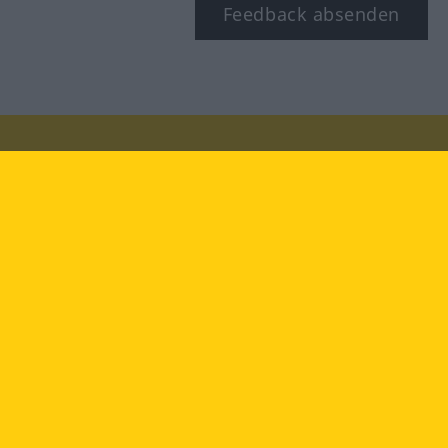
Feedback absenden
Besuchen Sie uns auf:
facebook
YouTube
Instagram
Langenscheidt
NUTZUNGSBEDINGUNGEN
DATENSCHUTZBESTIMMUNGEN