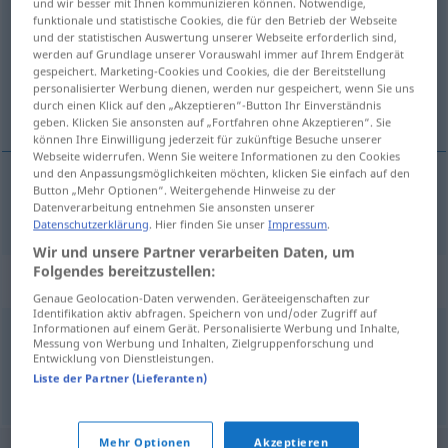
und wir besser mit Ihnen kommunizieren können. Notwendige,
funktionale und statistische Cookies, die für den Betrieb der Webseite
Übersicht aller Übersetzungen
und der statistischen Auswertung unserer Webseite erforderlich sind,
werden auf Grundlage unserer Vorauswahl immer auf Ihrem Endgerät
(Für mehr Details die Übersetzung anklicken/antippen)
gespeichert. Marketing-Cookies und Cookies, die der Bereitstellung
personalisierter Werbung dienen, werden nur gespeichert, wenn Sie uns
spitz, spöttisch, anzüglich
durch einen Klick auf den „Akzeptieren“-Button Ihr Einverständnis
geben. Klicken Sie ansonsten auf „Fortfahren ohne Akzeptieren“. Sie
können Ihre Einwilligung jederzeit für zukünftige Besuche unserer
Webseite widerrufen. Wenn Sie weitere Informationen zu den Cookies
und den Anpassungsmöglichkeiten möchten, klicken Sie einfach auf den
Button „Mehr Optionen“. Weitergehende Hinweise zu der
spitz
,
spöttisch
,
anzüglich
spydig
Datenverarbeitung entnehmen Sie ansonsten unserer
Datenschutzerklärung
. Hier finden Sie unser
Impressum
.
Wir und unsere Partner verarbeiten Daten, um
Folgendes bereitzustellen:
Synonyme für "spydig"
Genaue Geolocation-Daten verwenden. Geräteeigenschaften zur
Identifikation aktiv abfragen. Speichern von und/oder Zugriff auf
Informationen auf einem Gerät. Personalisierte Werbung und Inhalte,
Messung von Werbung und Inhalten, Zielgruppenforschung und
uppkäftig
,
illvillig
,
fräck
,
sarkastisk
,
hånfull
Entwicklung von Dienstleistungen.
Liste der Partner (Lieferanten)
© LibreOffice
Mehr Optionen
Akzeptieren