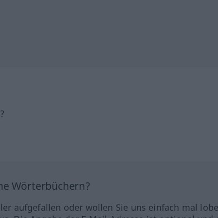
h?
ine Wörterbüchern?
hler aufgefallen oder wollen Sie uns einfach mal lob