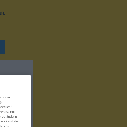
DE
en oder
g-
ustellen“
rweise nicht
en zu ändern
eren Rand der
den Sie in