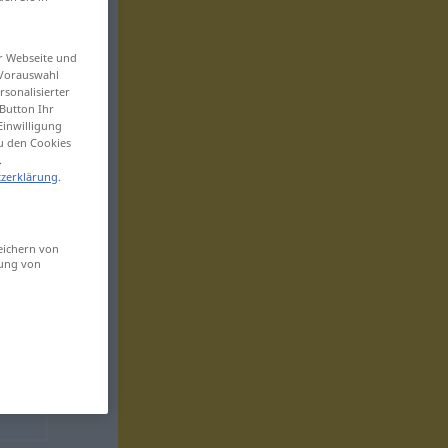
er Webseite und
 Vorauswahl
sonalisierter
Button Ihr
Einwilligung
zu den Cookies
.
zerklärung
.
eichern von
sung von