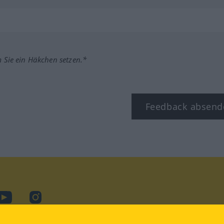
m Sie ein Häkchen setzen.*
Feedback absend
ook
YouTube
Instagram