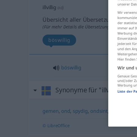
unserer Dat
illvillig
adj
Wir verwend
kommunizier
Übersicht aller Übersetzungen
der statist
(Für mehr Details die Übersetzung anklicken/an
immer auf I
Werbung die
Einverständ
böswillig
jederzeit f
und den Anp
Weitergehen
Hier finden
böswillig
Wir und 
Genaue Geol
und/oder Zu
Werbung und
Synonyme für "illvillig"
Liste der P
gemen
,
ond
,
spydig
,
ondsint
,
elak
,
stygg
© LibreOffice