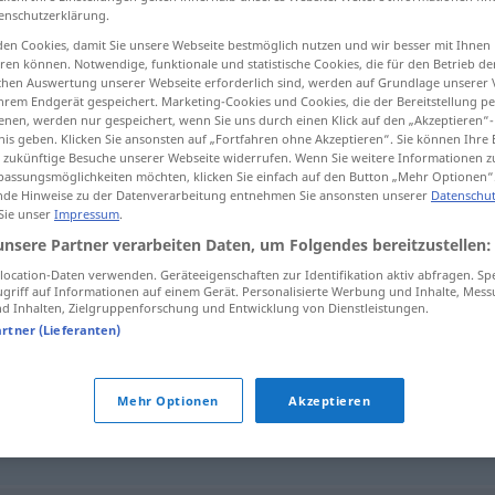
enschutzerklärung.
en Cookies, damit Sie unsere Webseite bestmöglich nutzen und wir besser mit Ihnen
en können. Notwendige, funktionale und statistische Cookies, die für den Betrieb d
ischen Auswertung unserer Webseite erforderlich sind, werden auf Grundlage unserer
tippen)
hrem Endgerät gespeichert. Marketing-Cookies und Cookies, die der Bereitstellung per
nen, werden nur gespeichert, wenn Sie uns durch einen Klick auf den „Akzeptieren“-
nis geben. Klicken Sie ansonsten auf „Fortfahren ohne Akzeptieren“. Sie können Ihre 
ür zukünftige Besuche unserer Webseite widerrufen. Wenn Sie weitere Informationen 
assungsmöglichkeiten möchten, klicken Sie einfach auf den Button „Mehr Optionen“
de Hinweise zu der Datenverarbeitung entnehmen Sie ansonsten unserer
Datenschut
 Sie unser
Impressum
.
illvillig
unsere Partner verarbeiten Daten, um Folgendes bereitzustellen:
ocation-Daten verwenden. Geräteeigenschaften zur Identifikation aktiv abfragen. Sp
griff auf Informationen auf einem Gerät. Personalisierte Werbung und Inhalte, Mes
 Inhalten, Zielgruppenforschung und Entwicklung von Dienstleistungen.
artner (Lieferanten)
,
nedrig
,
ondskefull
,
taskig
Mehr Optionen
Akzeptieren