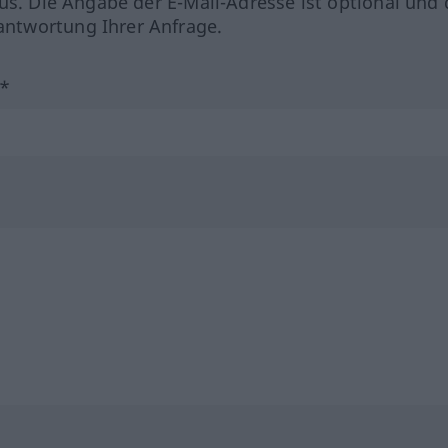
us. Die Angabe der E-Mail-Adresse ist optional und 
ntwortung Ihrer Anfrage.
?*