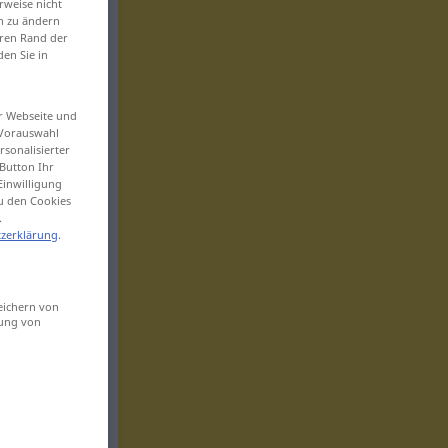
rweise nicht
en zu ändern
eren Rand der
den Sie in
er Webseite und
 Vorauswahl
sonalisierter
Button Ihr
Einwilligung
zu den Cookies
.
zerklärung
.
eichern von
sung von