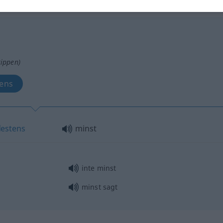
wort
tippen)
tens
estens
minst
inte minst
minst sagt