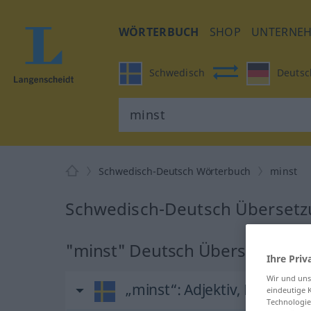
WÖRTERBUCH
SHOP
UNTERNE
Schwedisch
Deutsc
Schwedisch-Deutsch Wörterbuch
minst
Schwedisch-Deutsch Übersetzu
"minst" Deutsch Übersetzung
Ihre Priv
Wir und un
„minst“
: Adjektiv, Eigensch
eindeutige 
Technologie