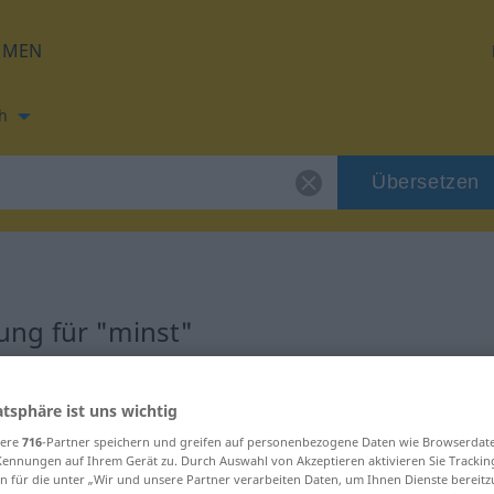
HMEN
h
Übersetzen
ng für "minst"
atsphäre ist uns wichtig
sere
716
-Partner speichern und greifen auf personenbezogene Daten wie Browserdat
aftswort
Kennungen auf Ihrem Gerät zu. Durch Auswahl von Akzeptieren aktivieren Sie Trackin
n für die unter „Wir und unsere Partner verarbeiten Daten, um Ihnen Dienste bereitz