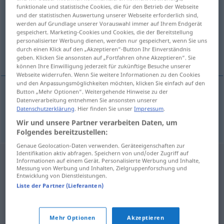
funktionale und statistische Cookies, die für den Betrieb der Webseite
und der statistischen Auswertung unserer Webseite erforderlich sind,
Übersicht aller Übersetzungen
werden auf Grundlage unserer Vorauswahl immer auf Ihrem Endgerät
(Für mehr Details die Übersetzung anklicken/antippen)
gespeichert. Marketing-Cookies und Cookies, die der Bereitstellung
personalisierter Werbung dienen, werden nur gespeichert, wenn Sie uns
durch einen Klick auf den „Akzeptieren“-Button Ihr Einverständnis
Fieber
geben. Klicken Sie ansonsten auf „Fortfahren ohne Akzeptieren“. Sie
können Ihre Einwilligung jederzeit für zukünftige Besuche unserer
Webseite widerrufen. Wenn Sie weitere Informationen zu den Cookies
und den Anpassungsmöglichkeiten möchten, klicken Sie einfach auf den
Button „Mehr Optionen“. Weitergehende Hinweise zu der
Datenverarbeitung entnehmen Sie ansonsten unserer
Fieber
n
feber
Datenschutzerklärung
. Hier finden Sie unser
Impressum
.
Wir und unsere Partner verarbeiten Daten, um
Folgendes bereitzustellen:
Genaue Geolocation-Daten verwenden. Geräteeigenschaften zur
Identifikation aktiv abfragen. Speichern von und/oder Zugriff auf
Informationen auf einem Gerät. Personalisierte Werbung und Inhalte,
Messung von Werbung und Inhalten, Zielgruppenforschung und
Entwicklung von Dienstleistungen.
Liste der Partner (Lieferanten)
Mehr Optionen
Akzeptieren