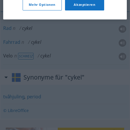
Mehr Optionen
Akzeptieren
Rad
n
cykel
Fahrrad
n
cykel
Velo
n
cykel
SCHWEIZ
Synonyme für "cykel"
tvåhjuling
,
period
© LibreOffice