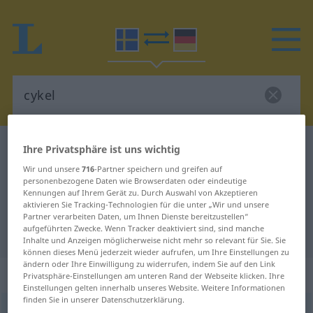
Schwedisch-Deutsch Wörterbuch
cykel
Ihre Privatsphäre ist uns wichtig
Schwedisch-Deutsch Übersetzung
Wir und unsere
716
-Partner speichern und greifen auf
personenbezogene Daten wie Browserdaten oder eindeutige
für "cykel"
Kennungen auf Ihrem Gerät zu. Durch Auswahl von Akzeptieren
aktivieren Sie Tracking-Technologien für die unter „Wir und unsere
Partner verarbeiten Daten, um Ihnen Dienste bereitzustellen“
aufgeführten Zwecke. Wenn Tracker deaktiviert sind, sind manche
"cykel" Deutsch Übersetzung
Inhalte und Anzeigen möglicherweise nicht mehr so relevant für Sie. Sie
können dieses Menü jederzeit wieder aufrufen, um Ihre Einstellungen zu
ändern oder Ihre Einwilligung zu widerrufen, indem Sie auf den Link
„cykel“
: Substantiv, Hauptwort
Privatsphäre-Einstellungen am unteren Rand der Webseite klicken. Ihre
Einstellungen gelten innerhalb unseres Website. Weitere Informationen
finden Sie in unserer Datenschutzerklärung.
cykel
[ˈsykəl, ˈsyːkəl]
s
<
-n
;
-er/-ar
>