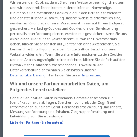
Wir verwenden Cookies, damit Sie unsere Webseite bestmöglich nutzen
und wir besser mit Ihnen kommunizieren können. Notwendige,
Übersicht aller Übersetzungen
funktionale und statistische Cookies, die für den Betrieb der Webseite
und der statistischen Auswertung unserer Webseite erforderlich sind,
(Für mehr Details die Übersetzung anklicken/antippen)
werden auf Grundlage unserer Vorauswahl immer auf Ihrem Endgerät
gespeichert. Marketing-Cookies und Cookies, die der Bereitstellung
Zyklus
personalisierter Werbung dienen, werden nur gespeichert, wenn Sie uns
durch einen Klick auf den „Akzeptieren“-Button Ihr Einverständnis
geben. Klicken Sie ansonsten auf „Fortfahren ohne Akzeptieren“. Sie
können Ihre Einwilligung jederzeit für zukünftige Besuche unserer
Webseite widerrufen. Wenn Sie weitere Informationen zu den Cookies
und den Anpassungsmöglichkeiten möchten, klicken Sie einfach auf den
Zyklus
m
cykel
Button „Mehr Optionen“. Weitergehende Hinweise zu der
Datenverarbeitung entnehmen Sie ansonsten unserer
Datenschutzerklärung
. Hier finden Sie unser
Impressum
.
Wir und unsere Partner verarbeiten Daten, um
„cykel“
: Substantiv, Hauptwort
Folgendes bereitzustellen:
Genaue Geolocation-Daten verwenden. Geräteeigenschaften zur
cykel
[ˈsykəl]
s
<
-n
;
-ar
>
Identifikation aktiv abfragen. Speichern von und/oder Zugriff auf
Informationen auf einem Gerät. Personalisierte Werbung und Inhalte,
Messung von Werbung und Inhalten, Zielgruppenforschung und
Übersicht aller Übersetzungen
Entwicklung von Dienstleistungen.
(Für mehr Details die Übersetzung anklicken/antippen)
Liste der Partner (Lieferanten)
Rad, Fahrrad, Velo