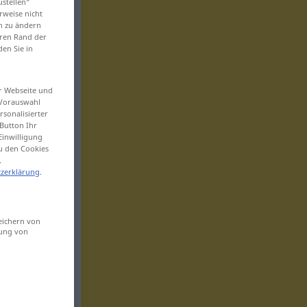
ustellen“
rweise nicht
en zu ändern
eren Rand der
den Sie in
er Webseite und
 Vorauswahl
sonalisierter
Button Ihr
Einwilligung
zu den Cookies
.
zerklärung
.
eichern von
sung von