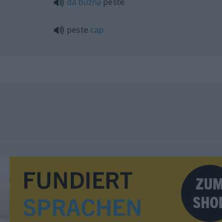
da
buzna
peste
peste
cap