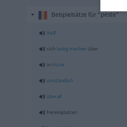
Beispielsätze für "peste"
VoIP
sich
lustig
machen
über
in
Kürze
umständlich
überall
hereinplatzen