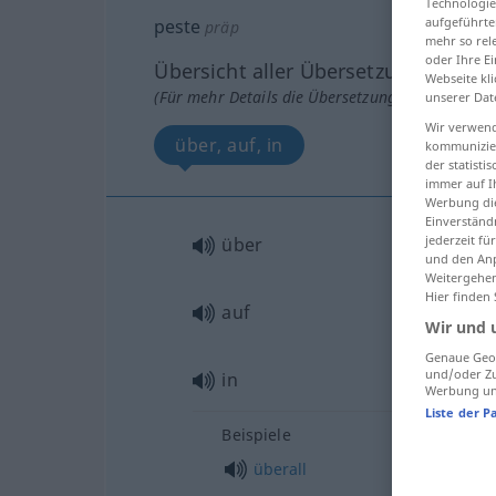
Technologie
aufgeführte
peste
präp
mehr so rel
oder Ihre E
Übersicht aller Übersetzungen
Webseite kli
(Für mehr Details die Übersetzung anklicken/an
unserer Dat
Wir verwend
über, auf, in
kommunizier
der statist
immer auf I
Werbung die
Einverständ
jederzeit f
über
und den Anp
Weitergehen
Hier finden
auf
Wir und 
Genaue Geol
und/oder Zu
in
Werbung und
Liste der P
Beispiele
überall