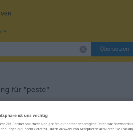
HMEN
h
Übersetzen
ng für "peste"
atsphäre ist uns wichtig
sere
716
-Partner speichern und greifen auf personenbezogene Daten wie Browserdat
Kennungen auf Ihrem Gerät zu. Durch Auswahl von Akzeptieren aktivieren Sie Trackin