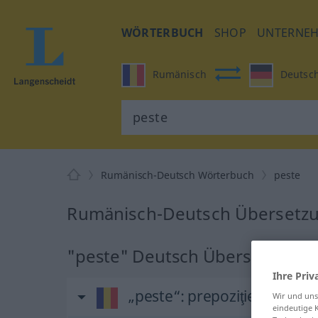
WÖRTERBUCH
SHOP
UNTERNE
Rumänisch
Deutsc
Rumänisch-Deutsch Wörterbuch
peste
Rumänisch-Deutsch Übersetzu
"peste" Deutsch Übersetzung
Ihre Priv
„peste“
: prepoziţie
Wir und un
eindeutige 