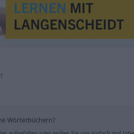
h?
ine Wörterbüchern?
hler aufgefallen oder wollen Sie uns einfach mal lob