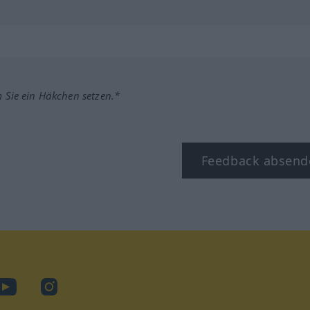
m Sie ein Häkchen setzen.*
Feedback absend
ook
YouTube
Instagram