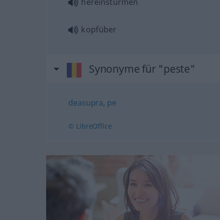
hereinstürmen
kopfüber
Synonyme für "peste"
deasupra
,
pe
© LibreOffice