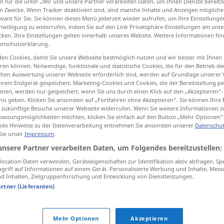
n für die unter „Wir und unsere Partner verarbeiten Daten, um Ihnen Dienste bereitz
n Zwecke. Wenn Tracker deaktiviert sind, sind manche Inhalte und Anzeigen mögliche
evant für Sie. Sie können dieses Menü jederzeit wieder aufrufen, um Ihre Einstellung
inwilligung zu widerrufen, indem Sie auf den Link Privatsphäre-Einstellungen am unt
cken. Ihre Einstellungen gelten innerhalb unseres Website. Weitere Informationen fin
tippen)
enschutzerklärung.
en Cookies, damit Sie unsere Webseite bestmöglich nutzen und wir besser mit Ihnen
en können. Notwendige, funktionale und statistische Cookies, die für den Betrieb d
ischen Auswertung unserer Webseite erforderlich sind, werden auf Grundlage unserer
hrem Endgerät gespeichert. Marketing-Cookies und Cookies, die der Bereitstellung per
nen, werden nur gespeichert, wenn Sie uns durch einen Klick auf den „Akzeptieren“-
nis geben. Klicken Sie ansonsten auf „Fortfahren ohne Akzeptieren“. Sie können Ihre 
ür zukünftige Besuche unserer Webseite widerrufen. Wenn Sie weitere Informationen 
peste
assungsmöglichkeiten möchten, klicken Sie einfach auf den Button „Mehr Optionen“
de Hinweise zu der Datenverarbeitung entnehmen Sie ansonsten unserer
Datenschut
 Sie unser
Impressum
.
peste
unsere Partner verarbeiten Daten, um Folgendes bereitzustellen:
ocation-Daten verwenden. Geräteeigenschaften zur Identifikation aktiv abfragen. Sp
griff auf Informationen auf einem Gerät. Personalisierte Werbung und Inhalte, Mes
peste
 Inhalten, Zielgruppenforschung und Entwicklung von Dienstleistungen.
artner (Lieferanten)
peste
tot
Mehr Optionen
Akzeptieren