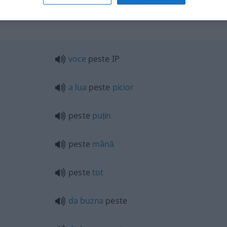
voce
peste IP
a
lua
peste
picior
peste
puțin
peste
mână
peste
tot
da
buzna
peste