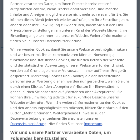
Partner verarbeiten Daten, um Ihnen Dienste bereitzustellen“
aufgeführten Zwecke. Wenn Tracker deaktiviert sind, sind manche
Übersicht aller Übersetzungen
Inhalte und Anzeigen möglicherweise nicht mehr so relevant für Sie. Sie
(Für mehr Details die Übersetzung anklicken/antippen)
können dieses Menü jederzeit wieder aufrufen, um Ihre Einstellungen zu
ändern oder Ihre Einwilligung zu widerrufen, indem Sie auf den Link
Privatsphäre-Einstellungen am unteren Rand der Webseite klicken. Ihre
geben, schenken, reichen, erteilen
Einstellungen gelten innerhalb unseres Website. Weitere Informationen
finden Sie in unserer Datenschutzerklärung.
Wir verwenden Cookies, damit Sie unsere Webseite bestmöglich nutzen
und wir besser mit Ihnen kommunizieren können. Notwendige,
funktionale und statistische Cookies, die für den Betrieb der Webseite
geben
da
und der statistischen Auswertung unserer Webseite erforderlich sind,
werden auf Grundlage unserer Vorauswahl immer auf Ihrem Endgerät
gespeichert. Marketing-Cookies und Cookies, die der Bereitstellung
schenken
da
personalisierter Werbung dienen, werden nur gespeichert, wenn Sie uns
durch einen Klick auf den „Akzeptieren“-Button Ihr Einverständnis
geben. Klicken Sie ansonsten auf „Fortfahren ohne Akzeptieren“. Sie
reichen
da
können Ihre Einwilligung jederzeit für zukünftige Besuche unserer
Webseite widerrufen. Wenn Sie weitere Informationen zu den Cookies
und den Anpassungsmöglichkeiten möchten, klicken Sie einfach auf den
erteilen
da
Button „Mehr Optionen“. Weitergehende Hinweise zu der
Datenverarbeitung entnehmen Sie ansonsten unserer
Datenschutzerklärung
. Hier finden Sie unser
Impressum
.
Wir und unsere Partner verarbeiten Daten, um
Folgendes bereitzustellen: