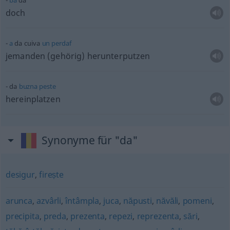
ba
da
doch
a
da cuiva
un
perdaf
jemanden (gehörig) herunterputzen
da
buzna
peste
hereinplatzen
Synonyme für "da"
desigur
,
firește
arunca
,
azvârli
,
întâmpla
,
juca
,
năpusti
,
năvăli
,
pomeni
,
precipita
,
preda
,
prezenta
,
repezi
,
reprezenta
,
sări
,