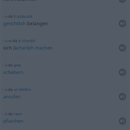
a
da
în
judecată
gerichtlich
belangen
a
se
da
în
stambă
sich
lächerlich
machen
a
da
greș
scheitern
a
da
un
telefon
anrufen
a
da
rasol
pfuschen