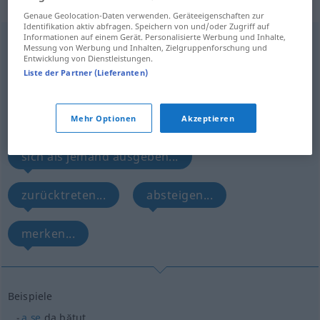
„da“
: verb reflexiv
Genaue Geolocation-Daten verwenden. Geräteeigenschaften zur
Identifikation aktiv abfragen. Speichern von und/oder Zugriff auf
Informationen auf einem Gerät. Personalisierte Werbung und Inhalte,
da
v/r
Messung von Werbung und Inhalten, Zielgruppenforschung und
Entwicklung von Dienstleistungen.
Übersicht aller Übersetzungen
Liste der Partner (Lieferanten)
(Für mehr Details die Übersetzung anklicken/antippen)
sich geschlagen geben...
Mehr Optionen
Akzeptieren
sich als jemand ausgeben...
zurücktreten...
absteigen...
merken...
Beispiele
a
se
da bătut