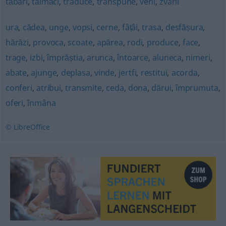
tăbărî
,
tălmăci
,
traduce
,
transpune
,
veni
,
zvârli
ura
,
cădea
,
unge
,
vopsi
,
cerne
,
fâțâi
,
trasa
,
desfășura
,
hărăzi
,
provoca
,
scoate
,
apărea
,
rodi
,
produce
,
face
,
trage
,
izbi
,
împrăștia
,
arunca
,
întoarce
,
aluneca
,
nimeri
,
abate
,
ajunge
,
deplasa
,
vinde
,
jertfi
,
restitui
,
acorda
,
conferi
,
atribui
,
transmite
,
ceda
,
dona
,
dărui
,
împrumuta
,
oferi
,
înmâna
© LibreOffice