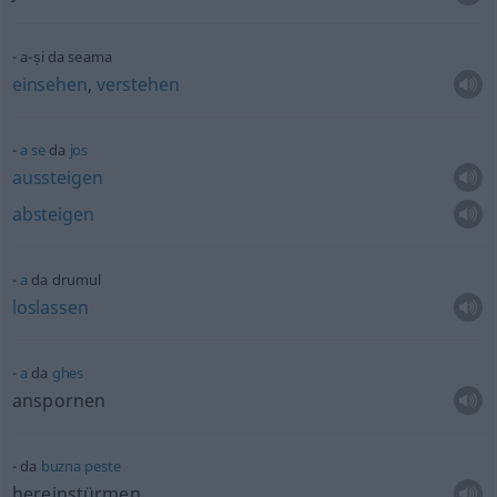
a-și da seama
einsehen
,
verstehen
a
se
da
jos
aussteigen
absteigen
a
da drumul
loslassen
a
da
ghes
anspornen
da
buzna
peste
hereinstürmen