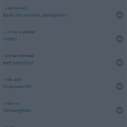
a
da
faliment
Bankrott
machen
,
pleitegehen
a
se
da
cu
săniuța
rodeln
a-și da osteneala
sich
bemühen
a
da
afară
hinauswerfen
a
da
rest
herausgeben