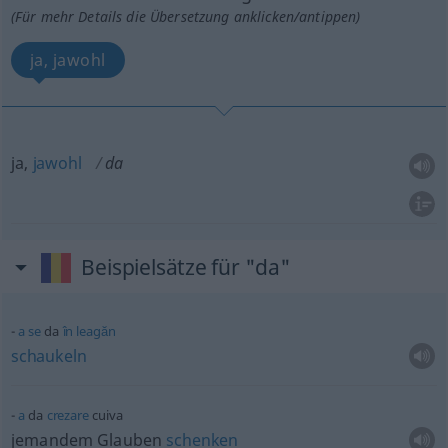
(Für mehr Details die Übersetzung anklicken/antippen)
ja, jawohl
ja,
jawohl
da
Beispielsätze für "da"
a
se
da
în
leagăn
schaukeln
a
da
crezare
cuiva
jemandem Glauben
schenken